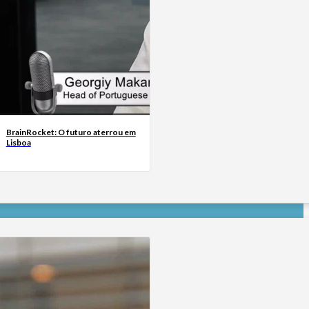
BrainRocket: O futuro aterrou em
Lisboa