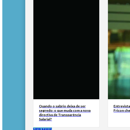
Quando o salário deixa de ser
Entrevist
segredo: o que muda com a nova
Fricon ch
directiva de Transparência
Salarial?
VER MAIS