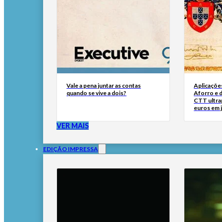
Vale a pena juntar as contas
Aplicaçõe
quando se vive a dois?
Aforro e 
CTT ultra
euros em 
VER MAIS
EDIÇÃO IMPRESSA