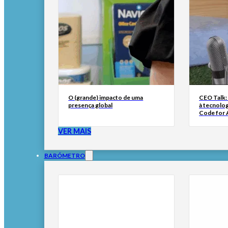
O (grande) impacto de uma
CEO Talk:
presença global
à tecnolog
Code for A
VER MAIS
BARÓMETRO