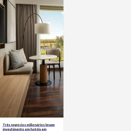
Três negócios milionários levam
investimento em hotéis em