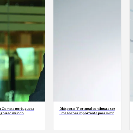
a: Como a portuguesa
Diáspora: “Portugal continua a ser
egou ao mundo
uma âncora importante para mim”