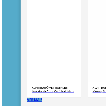
XLVIII BARÓMETRO: Nuno
XLVIII B
Moreira da Cruz, Católica Lisbon
Morais, S
VER MAIS