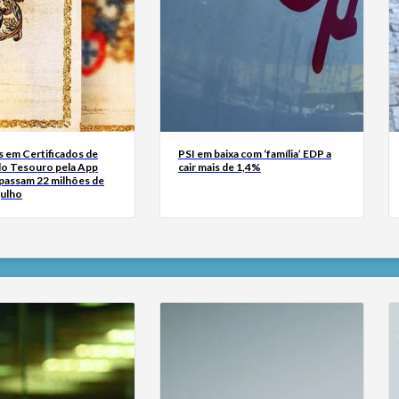
s em Certificados de
PSI em baixa com ‘família’ EDP a
do Tesouro pela App
cair mais de 1,4%
passam 22 milhões de
julho