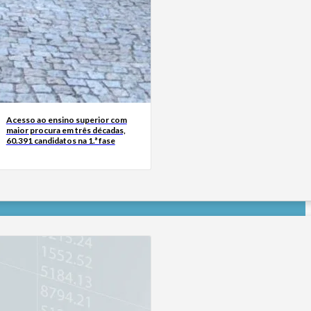
Acesso ao ensino superior com
maior procura em três décadas,
60.391 candidatos na 1.ª fase