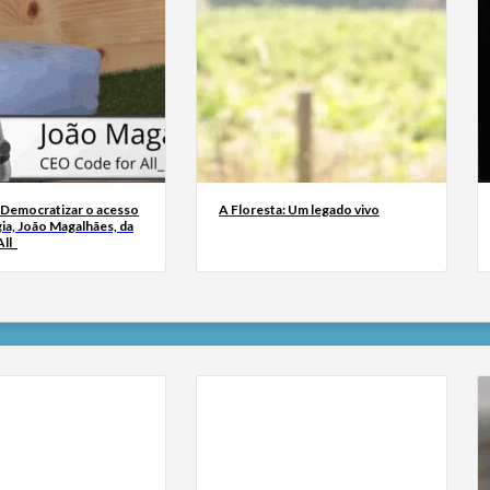
 Democratizar o acesso
A Floresta: Um legado vivo
ia, João Magalhães, da
ll_