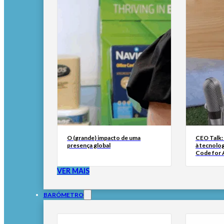
O (grande) impacto de uma
CEO Talk:
presença global
à tecnolog
Code for A
VER MAIS
BARÓMETRO