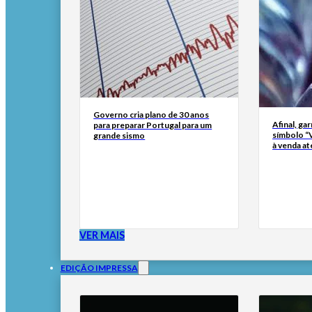
Governo cria plano de 30 anos
Afinal, ga
para preparar Portugal para um
símbolo “
grande sismo
à venda at
VER MAIS
EDIÇÃO IMPRESSA