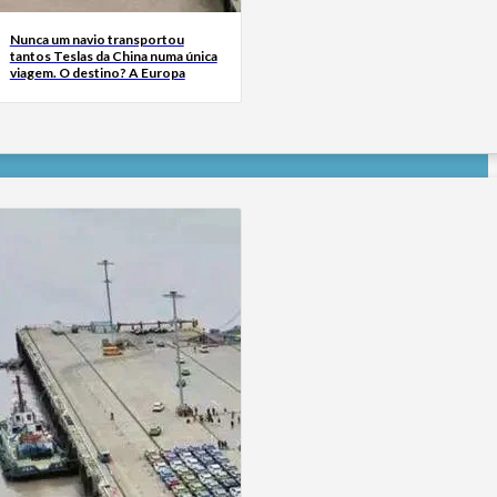
Nunca um navio transportou
tantos Teslas da China numa única
viagem. O destino? A Europa