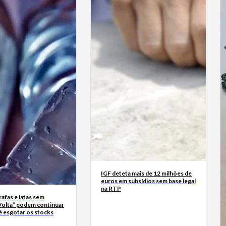
IGF deteta mais de 12 milhões de
euros em subsídios sem base legal
na RTP
rrafas e latas sem
Volta” podem continuar
é esgotar os stocks