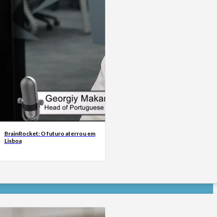
BrainRocket: O futuro aterrou em
Lisboa