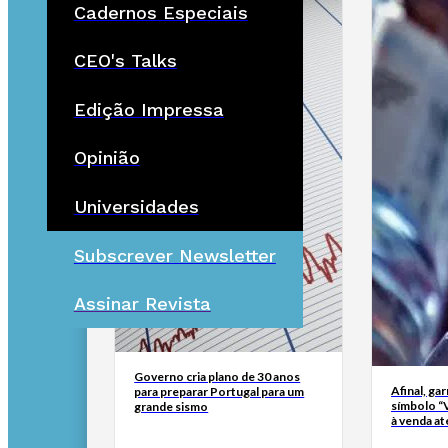
Cadernos Especiais
CEO's Talks
Edição Impressa
Opinião
Universidades
Subscrever Newsletter
Assinar Revista
Governo cria plano de 30 anos
Afinal, ga
para preparar Portugal para um
símbolo “
grande sismo
à venda at