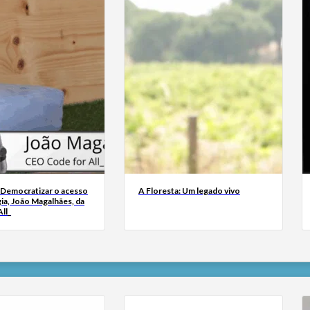
 Democratizar o acesso
A Floresta: Um legado vivo
ia, João Magalhães, da
ll_