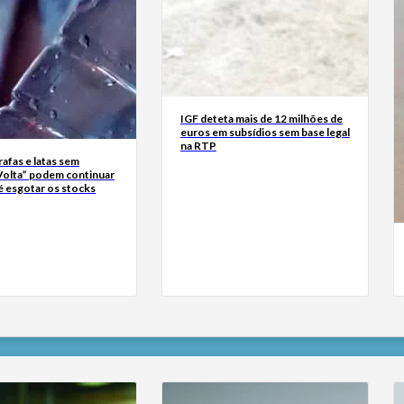
IGF deteta mais de 12 milhões de
euros em subsídios sem base legal
na RTP
rrafas e latas sem
Volta” podem continuar
é esgotar os stocks