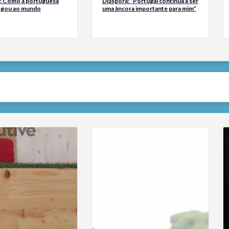
a: Como a portuguesa
Diáspora: “Portugal continua a ser
egou ao mundo
uma âncora importante para mim”