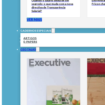
Quando o salário deixa de ser
Entrevist
segredo: o que muda com a nova
Fricon ch
directiva de Transparência
Salarial?
VER MAIS
CADERNOS ESPECIAIS
ARTIGOS
E-PAPERS
CEO TALKS