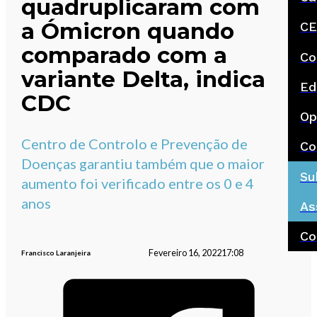
quadruplicaram com
a Ómicron quando
CE
comparado com a
Co
variante Delta, indica
Ed
CDC
Op
Centro de Controlo e Prevenção de
Co
Doenças garantiu também que o maior
Su
aumento foi verificado entre os 0 e 4
anos
As
Co
Fevereiro 16, 2022
17:08
Francisco Laranjeira