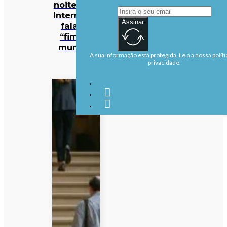
noite… e a
Internet já
Assinar
fala no
“fim do
mundo”
A sua informação está protegida. Leia a nossa políti
privacidade.