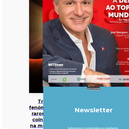
ASSINAR
Três
fenómenos
Newsletter
raros vão
coincidir
na mesma
Subscreva e receba todas as novidades.