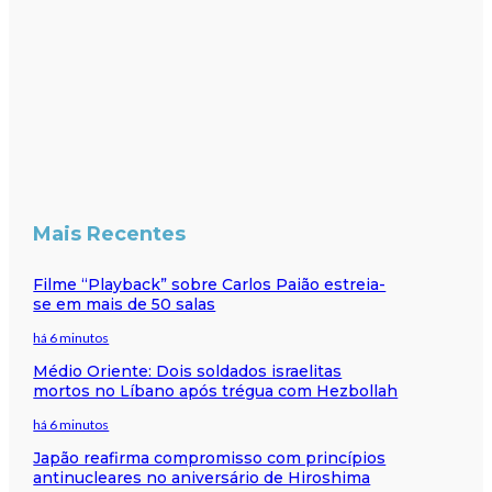
Mais Recentes
Filme “Playback” sobre Carlos Paião estreia-
se em mais de 50 salas
há 6 minutos
Médio Oriente: Dois soldados israelitas
mortos no Líbano após trégua com Hezbollah
há 6 minutos
Japão reafirma compromisso com princípios
antinucleares no aniversário de Hiroshima