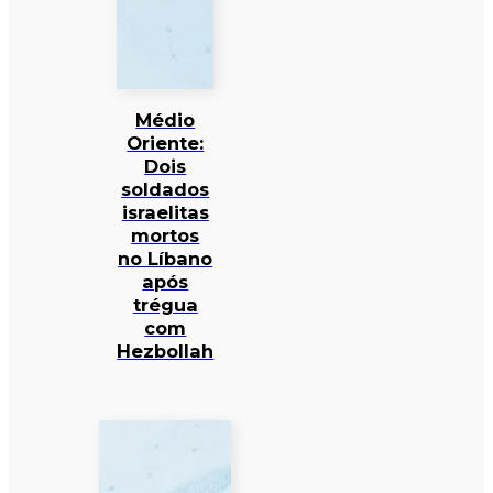
Médio
Oriente:
Dois
soldados
israelitas
mortos
no Líbano
após
trégua
com
Hezbollah