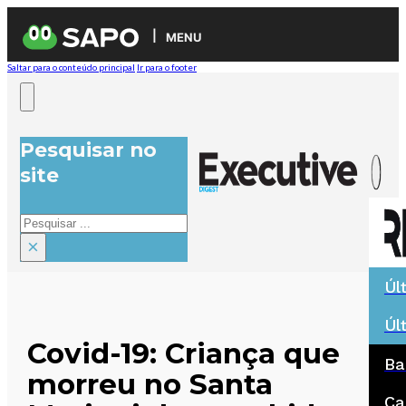
MENU
Saltar para o conteúdo principal
Ir para o footer
Pesquisar no
site
Pesquisar
×
Úl
Úl
Covid-19: Criança que
Ba
morreu no Santa
Ca