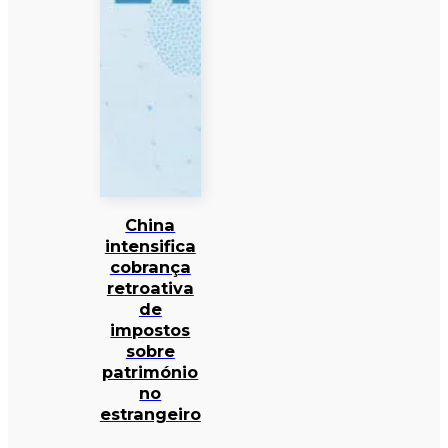
China
intensifica
cobrança
retroativa
de
impostos
sobre
património
no
estrangeiro