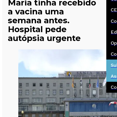
Maria tinha recebido
a vacina uma
CE
semana antes.
Co
Hospital pede
Ed
autópsia urgente
Op
Co
Su
As
Co