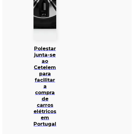
Polestar
junta-se
ao
Cetelem
para
facilitar
a
compra
de
carros
elétricos
em
Portugal