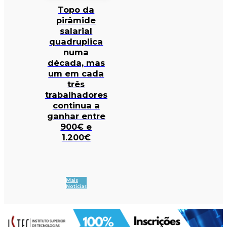
Topo da
pirâmide
salarial
quadruplica
numa
década, mas
um em cada
três
trabalhadores
continua a
ganhar entre
900€ e
1.200€
Mais
Notícias