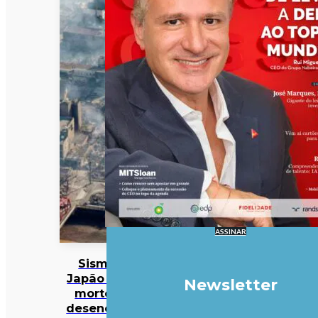
ASSINAR
Sismo no
Japão faz 38
Newsletter
mortos… e
desencadeia