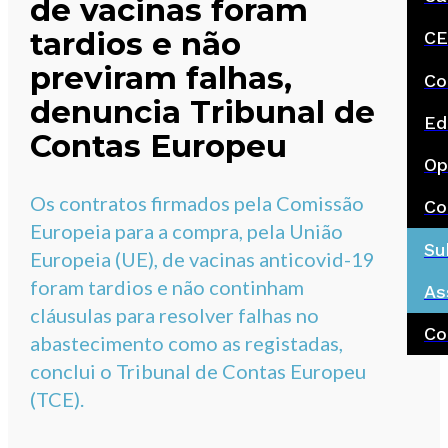
de vacinas foram
tardios e não
CE
previram falhas,
Co
denuncia Tribunal de
Ed
Contas Europeu
Op
Os contratos firmados pela Comissão
Co
Europeia para a compra, pela União
Su
Europeia (UE), de vacinas anticovid-19
foram tardios e não continham
As
cláusulas para resolver falhas no
Co
abastecimento como as registadas,
conclui o Tribunal de Contas Europeu
(TCE).