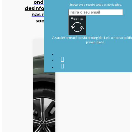
onda de
Subscreva e receba todas as novidades.
desinformação
nas redes
Assinar
sociais
A sua informação está protegida. Leia a nossa políti
privacidade.