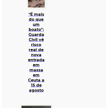
“É mais
do que
um
boato”:
Guarda
Civil vê
risco
real de
nova
entrada
em
massa
em
Ceuta a
15 de
agosto