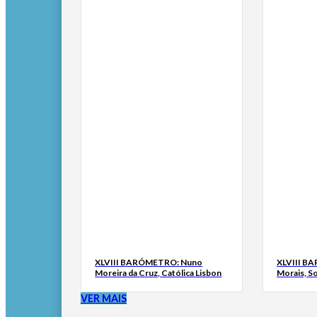
XLVIII BARÓMETRO: Nuno
XLVIII B
Moreira da Cruz, Católica Lisbon
Morais, S
VER MAIS