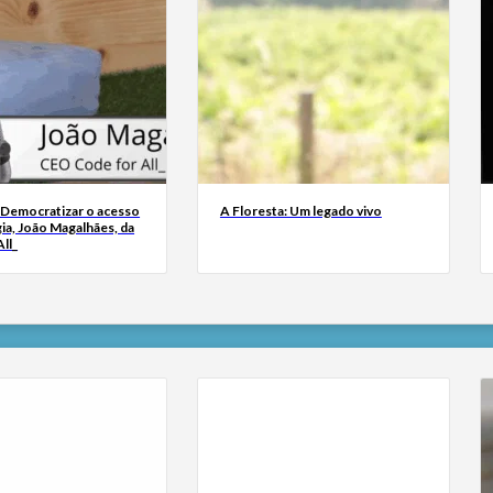
 Democratizar o acesso
A Floresta: Um legado vivo
ia, João Magalhães, da
ll_