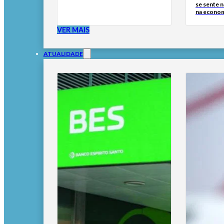
se sente n
na econo
VER MAIS
ATUALIDADE