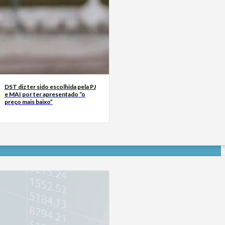
DST diz ter sido escolhida pela PJ
e MAI por ter apresentado “o
preço mais baixo”