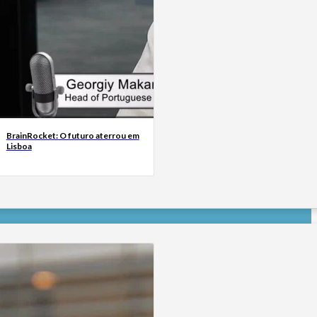
BrainRocket: O futuro aterrou em
Lisboa