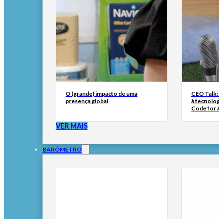
O (grande) impacto de uma
CEO Talk:
presença global
à tecnolog
Code for A
VER MAIS
BARÓMETRO