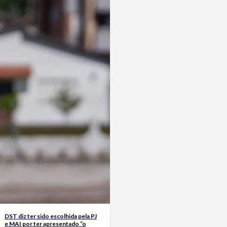
DST diz ter sido escolhida pela PJ
e MAI por ter apresentado “o