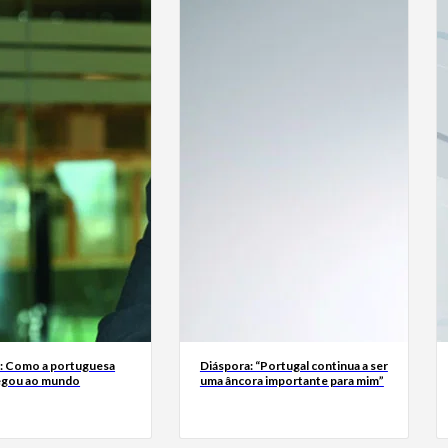
a: Como a portuguesa
Diáspora: “Portugal continua a ser
egou ao mundo
uma âncora importante para mim”