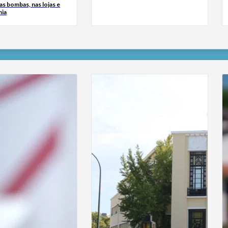
as bombas, nas lojas e
mia