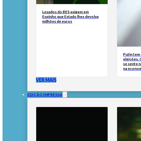
Lesados do BES exigem em
Espinho que Estado lhes devolva
milhões de euros
Putin tem 
eleições. 
se sente n
na econo
VER MAIS
EDIÇÃO IMPRESSA