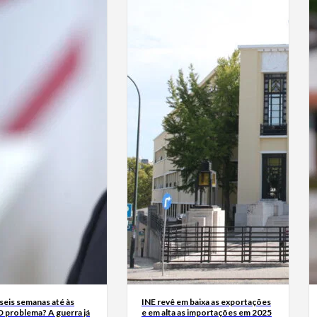
seis semanas até às
INE revê em baixa as exportações
O problema? A guerra já
e em alta as importações em 2025