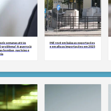
seis semanas até às
INE revê em baixa as exportações
O problema? A guerra já
e em alta as importações em 2025
as bombas, nas lojas e
mia