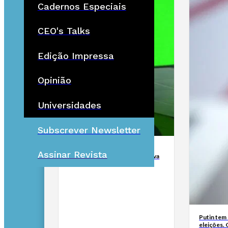
Cadernos Especiais
CEO's Talks
Edição Impressa
Opinião
Universidades
Subscrever Newsletter
Lesados do BES exigem em
Assinar Revista
Espinho que Estado lhes devolva
milhões de euros
Putin tem 
eleições. 