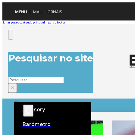
MENU
MAIL
JORNAIS
Saltar para o conteúdo principal
Ir para o footer
Pesquisar no site
Pesquisar
×
Advisory
ÚLTIMAS
Barómetro