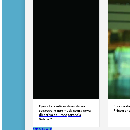
Quando o salário deixa de ser
Entrevist
segredo: o que muda com a nova
Fricon ch
directiva de Transparência
Salarial?
VER MAIS