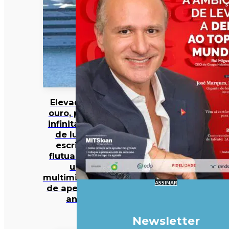
Elevador de
ouro, piscina
infinita e spa
de luxo: o
escritório
flutuante de
um
multimilionário
ASSINAR
de apenas 27
anos
Newsletter