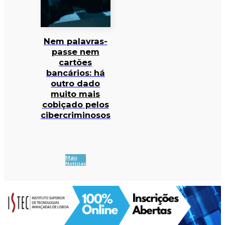
Nem palavras-
passe nem
cartões
bancários: há
outro dado
muito mais
cobiçado pelos
cibercriminosos
Mais
Notícias