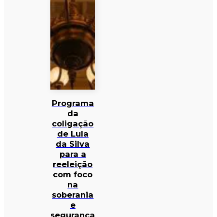
Programa
da
coligação
de Lula
da Silva
para a
reeleição
com foco
na
soberania
e
segurança