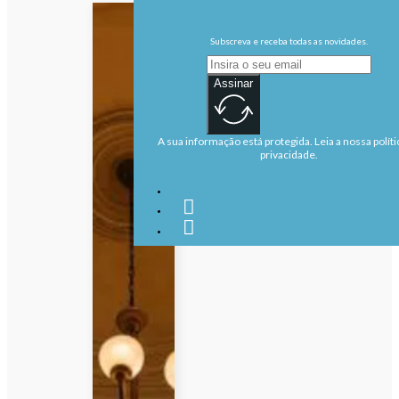
Subscreva e receba todas as novidades.
Assinar
A sua informação está protegida. Leia a nossa políti
privacidade.