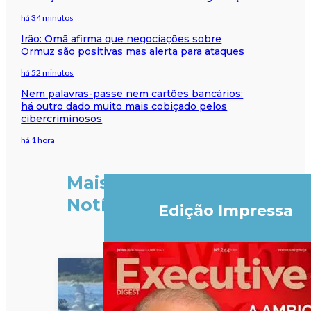
há 34 minutos
Irão: Omã afirma que negociações sobre
Ormuz são positivas mas alerta para ataques
há 52 minutos
Nem palavras-passe nem cartões bancários:
há outro dado muito mais cobiçado pelos
cibercriminosos
há 1 hora
Mais
Notícias
Edição Impressa