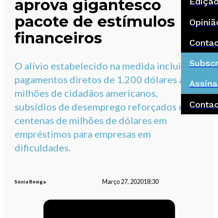
aprova gigantesco
Ediçã
pacote de estímulos
Opiniã
financeiros
Conta
Subscr
O alívio estabelecido na medida inclui
pagamentos diretos de 1.200 dólares a
Assina
milhões de cidadãos americanos,
Conta
subsídios de desemprego reforçados e
centenas de milhões de dólares em
empréstimos para empresas em
dificuldades.
Março 27, 2020
18:30
Sónia Bexiga