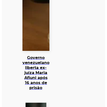
Governo
venezuelano
liberta ex-
juíza Maria
Afiuni após
16 anos de
prisão