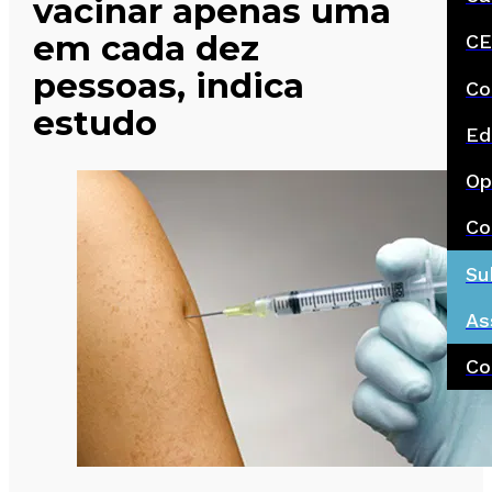
vacinar apenas uma
em cada dez
CE
pessoas, indica
Co
estudo
Ed
Op
Co
Su
As
Co