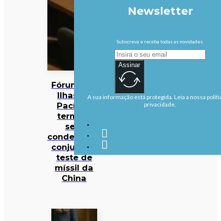
Newsletter
Subscreva e receba todas as novidades.
Assinar
Fórum das
Ilhas do
A sua informação está protegida. Leia a nossa políti
Pacífico
privacidade.
termina
sem
condenação
conjunta a
teste de
míssil da
China