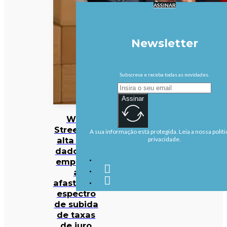
ASSINAR
Newsletter
Subscreva e receba todas as novidades.
Assinar
Wall
Street em
A sua informação está protegida. Leia a nossa políti
alta com
privacidade.
dados de
emprego
a
afastarem
espectro
de subida
de taxas
de juro