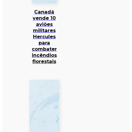
Canadá
vende 10
aviões
militares
Hercules
para
combater
incêndios
florestais