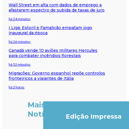
Wall Street em alta com dados de emprego a
afastarem espectro de subida de taxas de juro
há 24 minutos
I Liga: Estoril e Famalicão empatam jogo
inaugural da época
há 26 minutos
Canadá vende 10 aviões militares Hercules
para combater incêndios florestais
há 52 minutos
Migrações: Governo espanhol repõe controlos
fronteiriços a viajantes de Itália
há 2 horas
Mais
Notícias
Edição Impressa