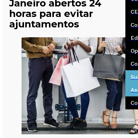
Janeiro abertos 24
horas para evitar
CE
ajuntamentos
Co
Ed
Op
Co
Su
As
Co