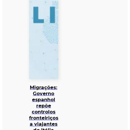
Migrações:
Governo
espanhol
repõe
controlos
fronteiriços
a viajantes
de Itália