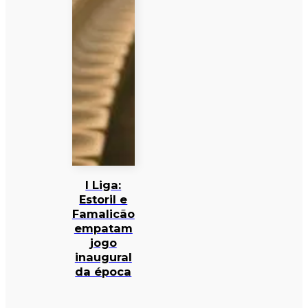
I Liga:
Estoril e
Famalicão
empatam
jogo
inaugural
da época