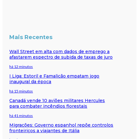
Mais Recentes
Wall Street em alta com dados de emprego a
afastarem espectro de subida de taxas de juro
há 12 minutos
I Liga: Estoril e Famalicão empatam jogo
inaugural da época
há 15 minutos
Canadá vende 10 aviões militares Hercules
para combater incêndios florestais
há 41 minutos
Migrações: Governo espanhol repõe controlos
fronteiriços a viajantes de Itália