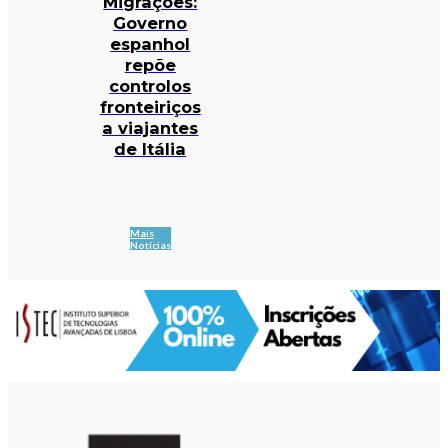
Migrações:
Governo
espanhol
repõe
controlos
fronteiriços
a viajantes
de Itália
Mais
Notícias