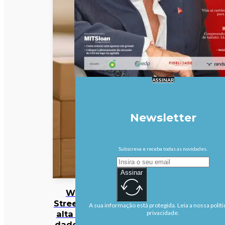
ASSINAR
Newsletter
Subscreva e receba todas as novidades.
Assinar
Wall
Street em
A sua informação está protegida. Leia a nossa políti
alta com
privacidade.
dados de