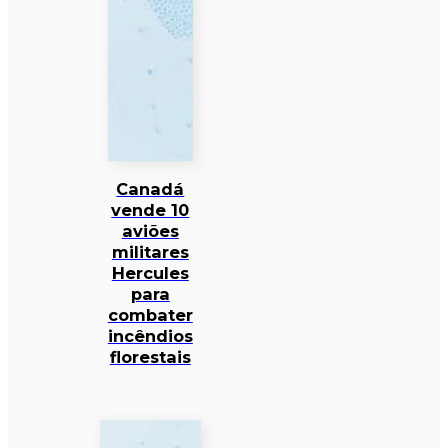
Canadá
vende 10
aviões
militares
Hercules
para
combater
incêndios
florestais