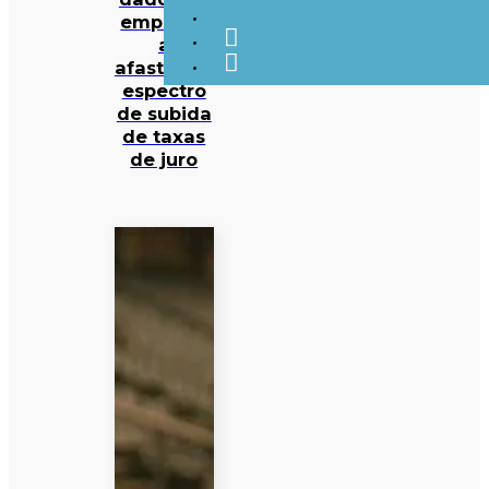
emprego
a
afastarem
espectro
de subida
de taxas
de juro