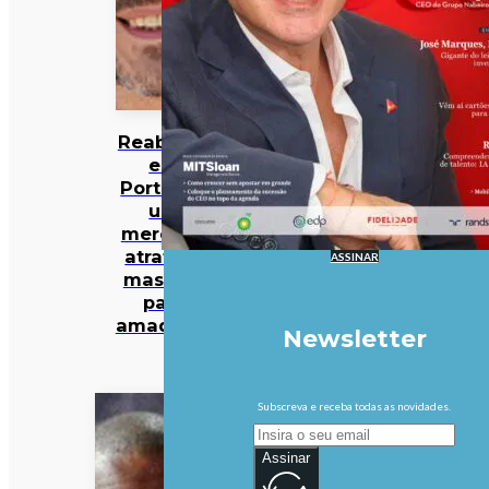
Reabilitar
em
Portugal:
um
mercado
atrativo,
ASSINAR
mas não
para
amadores
Newsletter
Subscreva e receba todas as novidades.
Assinar