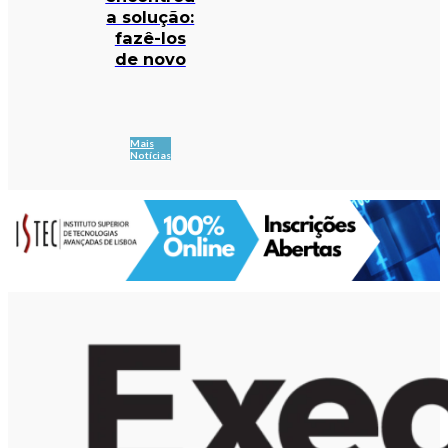
a solução:
fazê-los
de novo
Mais
Notícias