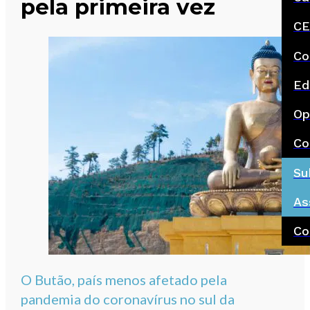
pela primeira vez
CE
Co
Ed
Op
Co
Su
As
Co
O Butão, país menos afetado pela
pandemia do coronavírus no sul da