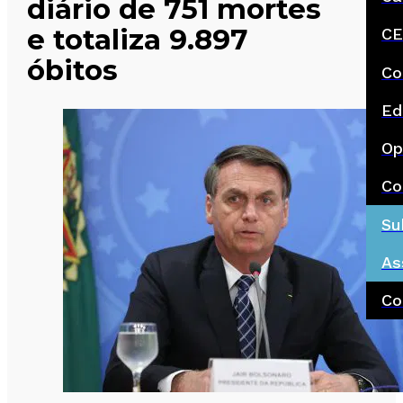
diário de 751 mortes
e totaliza 9.897
CE
óbitos
Co
Ed
Op
Co
Su
As
Co