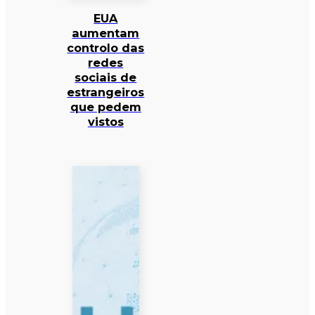
EUA
aumentam
controlo das
redes
sociais de
estrangeiros
que pedem
vistos