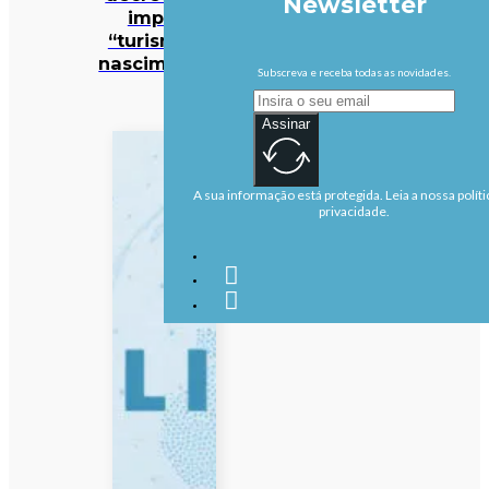
Newsletter
impede
“turismo de
nascimentos”
Subscreva e receba todas as novidades.
Assinar
A sua informação está protegida. Leia a nossa políti
privacidade.