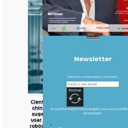
ASSINAR
Newsletter
Subscreva e receba todas as novidades.
Assinar
Cientistas
chineses
A sua informação está protegida. Leia a nossa políti
sugerem
privacidade.
usar cães
robôs para