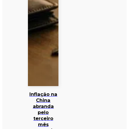
Inflação na
China
abranda
pelo
terceiro
mês