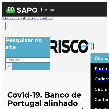
MENU
Saltar para o conteúdo principal
Ir para o footer
Pesquisar no
site
Última
Pesquisar
×
Baróm
Cadern
CEO's 
Covid-19. Banco de
Confer
Portugal alinhado