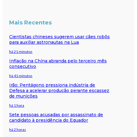
Mais Recentes
Cientistas chineses sugerem usar cães robôs
para auxiliar astronautas na Lua
há 21 minutos
Inflação na China abranda pelo terceiro mês
consecutivo
há 41 minutos
Irão: Pentágono pressiona indústria de
Defesa a acelerar produção perante escassez
de munições
há 1 hora
Sete pessoas acusadas por assassinato de
candidato à presidência do Equador
há 2 horas