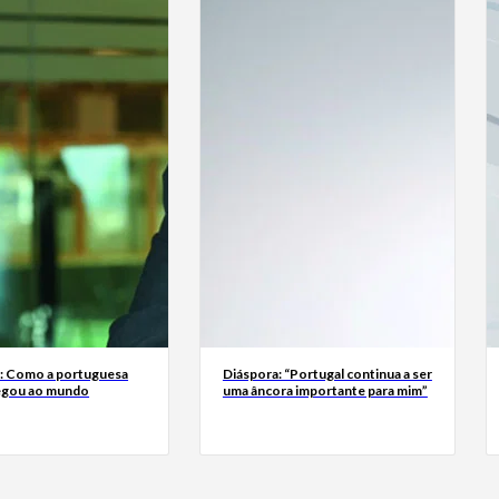
a: Como a portuguesa
Diáspora: “Portugal continua a ser
egou ao mundo
uma âncora importante para mim”