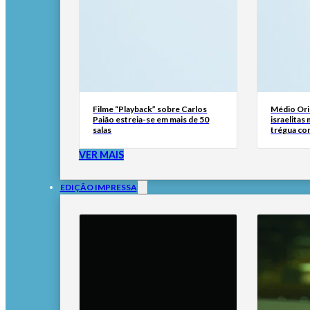
Filme “Playback” sobre Carlos
Médio Ori
Paião estreia-se em mais de 50
israelitas
salas
trégua co
VER MAIS
EDIÇÃO IMPRESSA