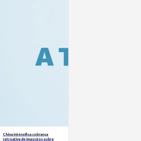
China intensifica cobrança
retroativa de impostos sobre