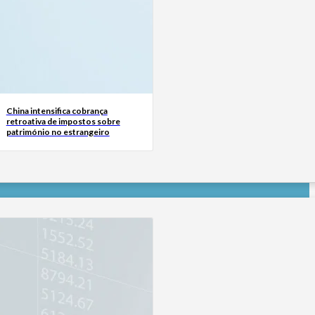
China intensifica cobrança
retroativa de impostos sobre
património no estrangeiro