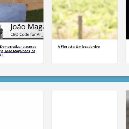
 Democratizar o acesso
A Floresta: Um legado vivo
ia, João Magalhães, da
ll_