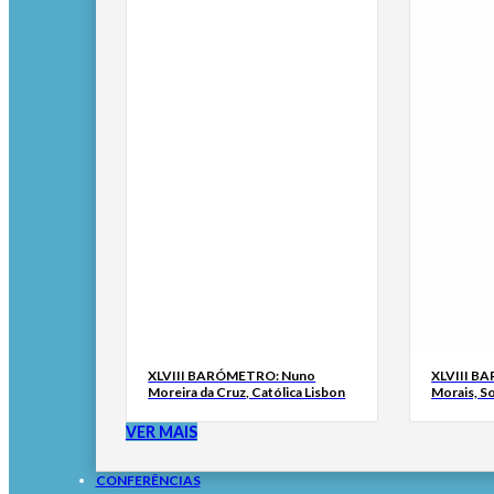
XLVIII BARÓMETRO: Nuno
XLVIII B
Moreira da Cruz, Católica Lisbon
Morais, S
VER MAIS
CONFERÊNCIAS