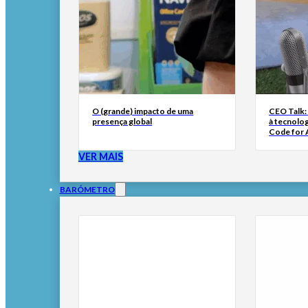
O (grande) impacto de uma
CEO Talk:
presença global
à tecnolog
Code for A
VER MAIS
BARÓMETRO