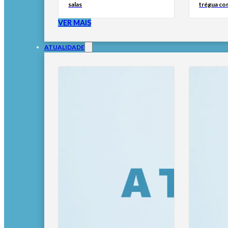
salas
trégua co
VER MAIS
ATUALIDADE