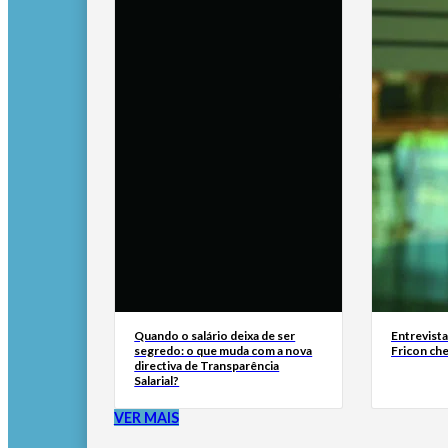
Quando o salário deixa de ser
Entrevist
segredo: o que muda com a nova
Fricon ch
directiva de Transparência
Salarial?
VER MAIS