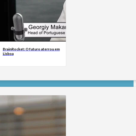
BrainRocket: O futuro aterrou em
Lisboa