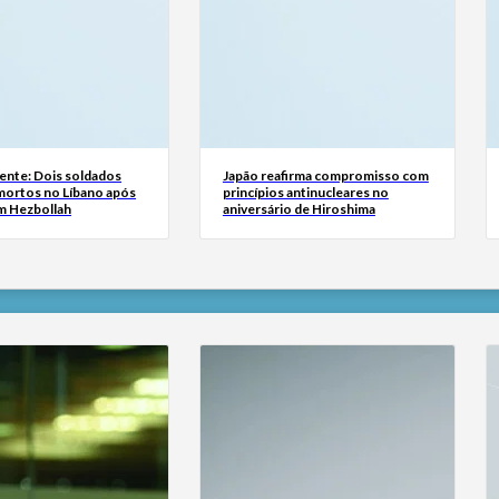
ente: Dois soldados
Japão reafirma compromisso com
 mortos no Líbano após
princípios antinucleares no
m Hezbollah
aniversário de Hiroshima