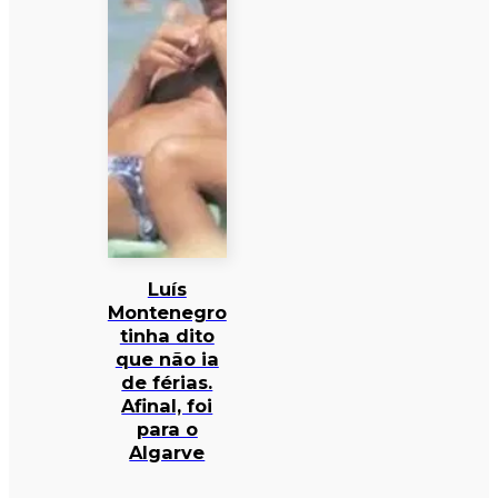
Luís
Montenegro
tinha dito
que não ia
de férias.
Afinal, foi
para o
Algarve