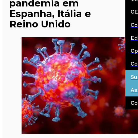
pandemia em
Espanha, Itália e
CE
Reino Unido
Co
Ed
Op
Co
Su
As
Co