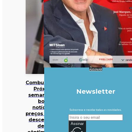
ASSINAR
Combustíveis?
Próxima
Newsletter
semana traz
boas
notícias…
Subscreva e receba todas as novidades.
preços podem
descer mais
Assinar
de 10
cêntimos por