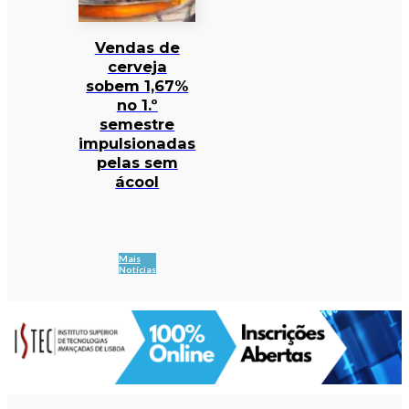
Vendas de
cerveja
sobem 1,67%
no 1.º
semestre
impulsionadas
pelas sem
ácool
Mais
Notícias