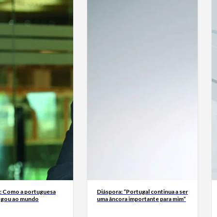
a: Como a portuguesa
Diáspora: “Portugal continua a ser
egou ao mundo
uma âncora importante para mim”