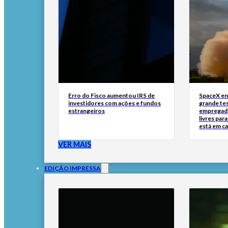
Erro do Fisco aumentou IRS de
SpaceX en
investidores com ações e fundos
grande tes
estrangeiros
empregado
livres par
está em c
VER MAIS
EDIÇÃO IMPRESSA