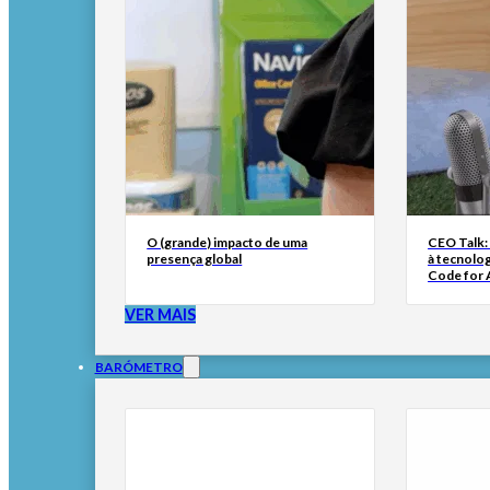
O (grande) impacto de uma
CEO Talk:
presença global
à tecnolog
Code for A
VER MAIS
BARÓMETRO