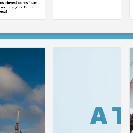
s e investidores ficam
a vender ações. O que
ausa?