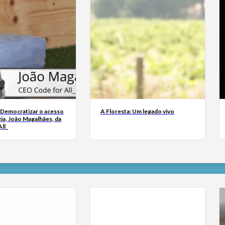
 Democratizar o acesso
A Floresta: Um legado vivo
ia, João Magalhães, da
ll_