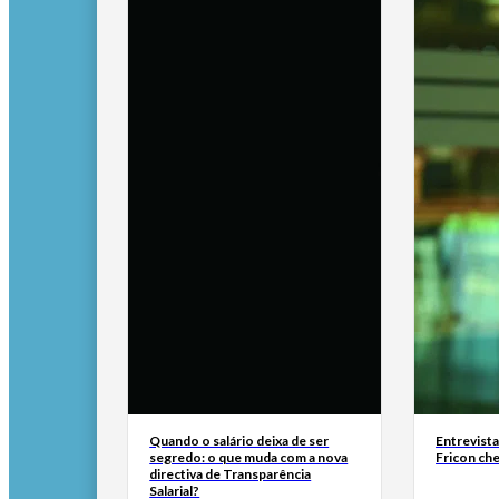
Quando o salário deixa de ser
Entrevist
segredo: o que muda com a nova
Fricon ch
directiva de Transparência
Salarial?