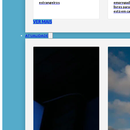
estrangeiros
empregado
livres par
está em c
VER MAIS
ATUALIDADE