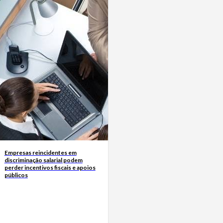
Empresas reincidentes em
discriminação salarial podem
perder incentivos fiscais e apoios
públicos