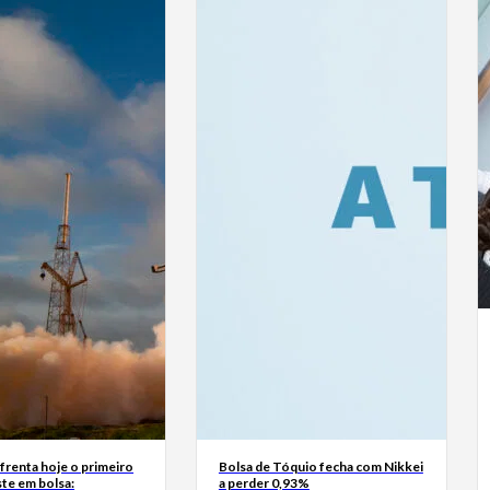
frenta hoje o primeiro
Bolsa de Tóquio fecha com Nikkei
te em bolsa:
a perder 0,93%