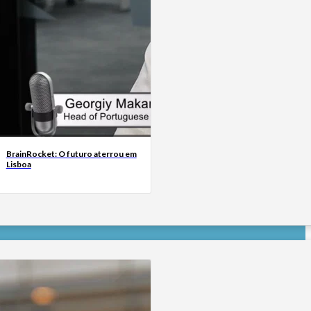
BrainRocket: O futuro aterrou em
Lisboa