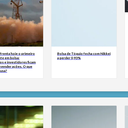
frenta hoje o primeiro
Bolsa de Tóquio fecha com Nikkei
te em bolsa:
a perder 0,93%
s e investidores ficam
a vender ações. O que
ausa?