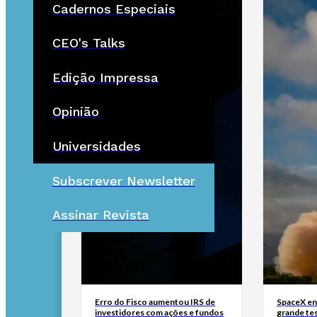
Cadernos Especiais
CEO's Talks
Edição Impressa
Opinião
Universidades
Subscrever Newsletter
Assinar Revista
Erro do Fisco aumentou IRS de
SpaceX en
investidores com ações e fundos
grande tes