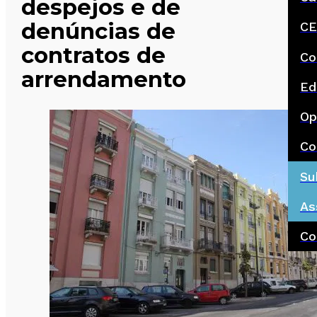
despejos e de
denúncias de
CE
contratos de
Co
arrendamento
Ed
Op
Co
Su
As
Co