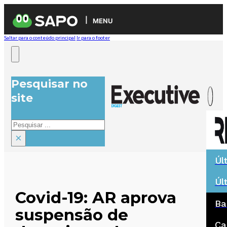
MENU
Saltar para o conteúdo principal
Ir para o footer
Pesquisar no
site
Pesquisar
×
Úl
Úl
Covid-19: AR aprova
Ba
suspensão de
Ca