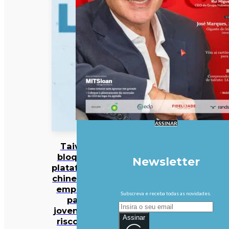
ASSINAR
Taiwan
bloqueia
Newsletter
plataforma
chinesa de
emprego
Subscreva e receba todas as novidades.
para
jovens por
Assinar
riscos de