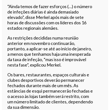
“Ainda temos de fazer esforços (…) o número
de infeções diárias é ainda demasiado
elevado”, disse Merkel após mais de sete
horas de discussões com os líderes dos 16
estados regionais alemães.
As restrições decididas numa reunião
anterior em novembro continuarão,
portanto, a aplicar-se até ao início de janeiro,
a menos que tenhamos haja uma inesperada
da taxa de infeção, “mas isso é improvável
nesta fase”, explicou Merkel.
Os bares, restaurantes, espaços culturais e
clubes desportivos deverão permanecer
fechados durante mais de um mês. As
estâncias de esqui permanecerão fechadas e
o acesso às lojas também será restrito, com
um número limitado de clientes, dependendo
da sua dimensão.