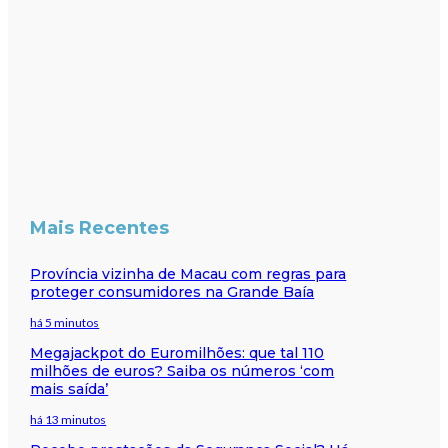
Mais Recentes
Província vizinha de Macau com regras para
proteger consumidores na Grande Baía
há 5 minutos
Megajackpot do Euromilhões: que tal 110
milhões de euros? Saiba os números ‘com
mais saída’
há 13 minutos