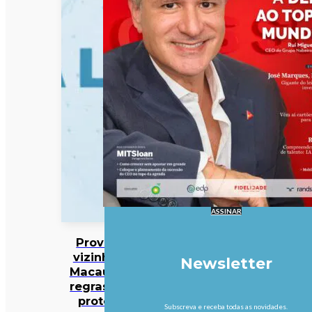
ASSINAR
Província
vizinha de
Newsletter
Macau com
regras para
proteger
Subscreva e receba todas as novidades.