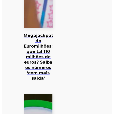
Megajackpot
do
Euromilhões:
que tal 110
milhões de
euros? Saiba
os números
‘com mais
saída’