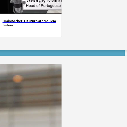
BrainRocket: O futuro aterrou em
Lisboa