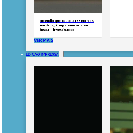
Incêndio que causou 168 mortos
em Hong Kong começou com
beata — investigação
VER MAIS
EDIÇÃO IMPRESSA