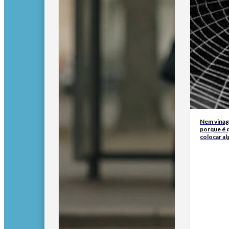
Nem vinagr
porque é q
colocar al