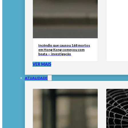
Incêndio que causou 168 mortos
em Hong Kong começou com
beata — investigação
VER MAIS
ATUALIDADE