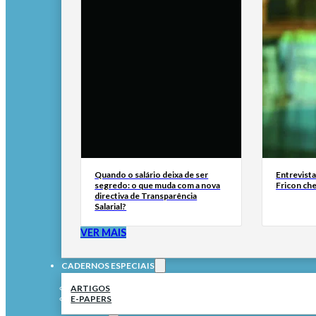
Quando o salário deixa de ser
Entrevist
segredo: o que muda com a nova
Fricon ch
directiva de Transparência
Salarial?
VER MAIS
CADERNOS ESPECIAIS
ARTIGOS
E-PAPERS