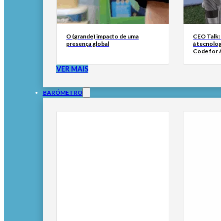
O (grande) impacto de uma
CEO Talk:
presença global
à tecnolog
Code for A
VER MAIS
BARÓMETRO