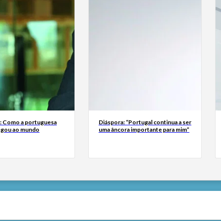
a: Como a portuguesa
Diáspora: “Portugal continua a ser
egou ao mundo
uma âncora importante para mim”