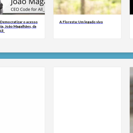
 Democratizar o acesso
A Floresta: Um legado vivo
ia, João Magalhães, da
ll_