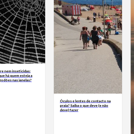
e nem inseticidas:
ue há quem esteja a
godões nas janelas?
Óculos e lentes de contacto na
praia? Saiba o que deve (e não
deve) fazer