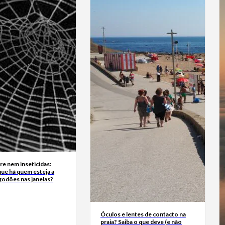
e nem inseticidas:
ue há quem esteja a
godões nas janelas?
Óculos e lentes de contacto na
praia? Saiba o que deve (e não