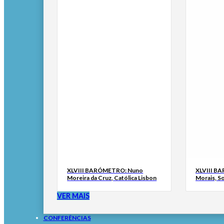
XLVIII BARÓMETRO: Nuno
XLVIII B
Moreira da Cruz, Católica Lisbon
Morais, S
VER MAIS
CONFERÊNCIAS