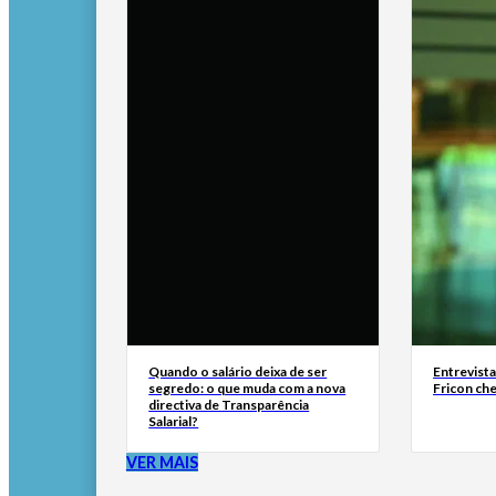
Quando o salário deixa de ser
Entrevist
segredo: o que muda com a nova
Fricon ch
directiva de Transparência
Salarial?
VER MAIS