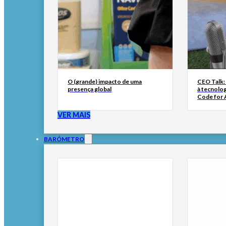
O (grande) impacto de uma
CEO Talk:
presença global
à tecnolog
Code for A
VER MAIS
BARÓMETRO