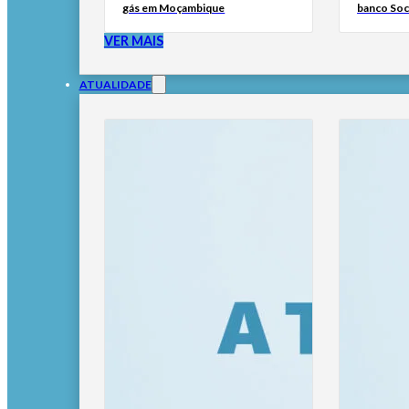
gás em Moçambique
banco Soc
VER MAIS
ATUALIDADE