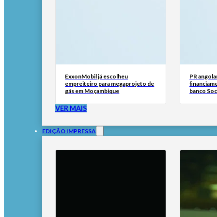
ExxonMobil já escolheu
PR angola
empreiteiro para megaprojeto de
financiam
gás em Moçambique
banco Soc
VER MAIS
EDIÇÃO IMPRESSA