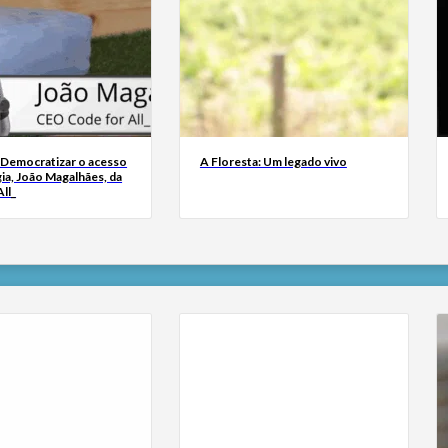
 Democratizar o acesso
A Floresta: Um legado vivo
ia, João Magalhães, da
ll_