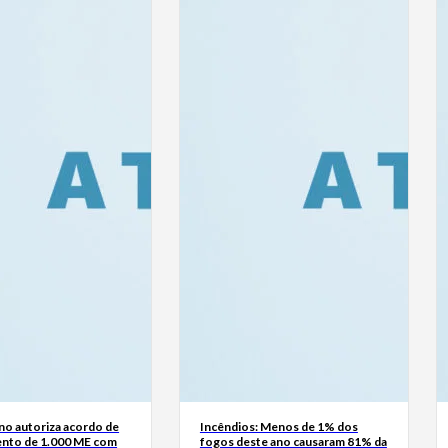
no autoriza acordo de
Incêndios: Menos de 1% dos
ento de 1.000 ME com
fogos deste ano causaram 81% da