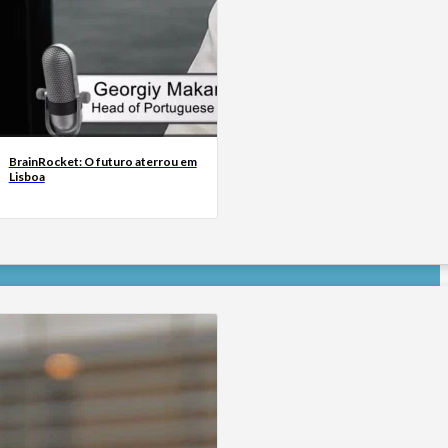
BrainRocket: O futuro aterrou em
Lisboa