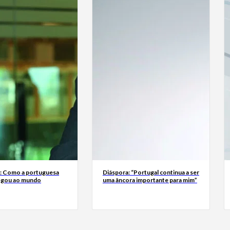
a: Como a portuguesa
Diáspora: “Portugal continua a ser
egou ao mundo
uma âncora importante para mim”