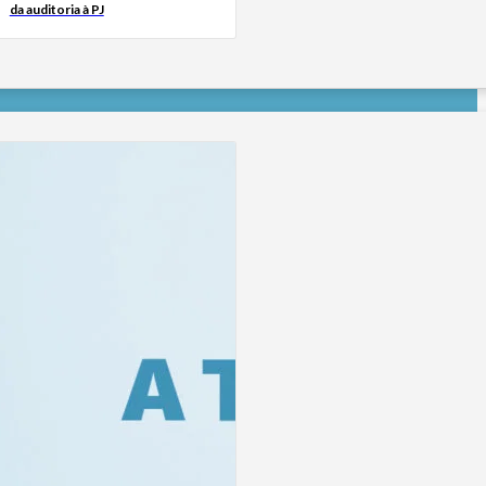
da auditoria à PJ