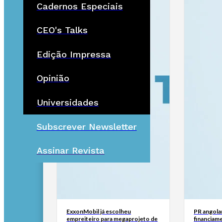
Cadernos Especiais
CEO's Talks
Edição Impressa
Opinião
Universidades
Subscrever Newsletter
Assinar Revista
ExxonMobil já escolheu
PR angola
empreiteiro para megaprojeto de
financiam