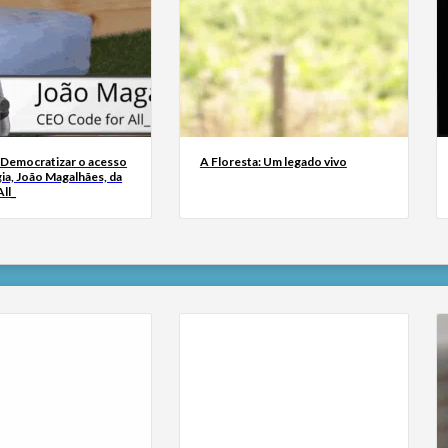
 Democratizar o acesso
A Floresta: Um legado vivo
ia, João Magalhães, da
ll_