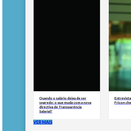
Quando o salário deixa de ser
Entrevist
segredo: o que muda com a nova
Fricon ch
directiva de Transparência
Salarial?
VER MAIS