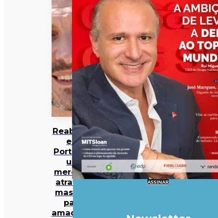
Reabilitar
em
Portugal:
um
mercado
atrativo,
ASSINAR
mas não
para
amadores