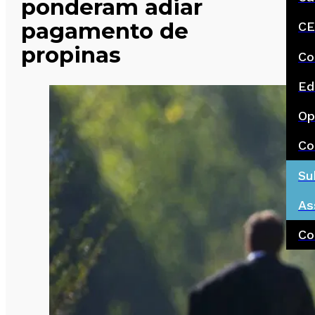
ponderam adiar
pagamento de
CE
propinas
Co
Ed
Op
Co
Su
As
Co