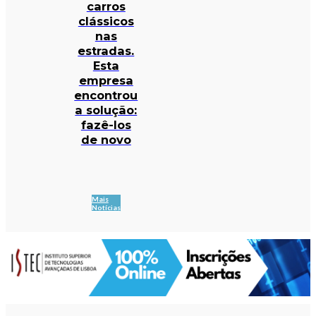
carros
clássicos
nas
estradas.
Esta
empresa
encontrou
a solução:
fazê-los
de novo
Mais
Notícias