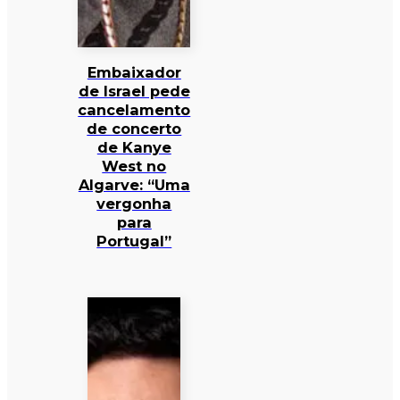
Embaixador
de Israel pede
cancelamento
de concerto
de Kanye
West no
Algarve: “Uma
vergonha
para
Portugal”