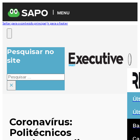
MENU
Saltar para o conteúdo principal
Ir para o footer
Pesquisar no
site
Pesquisar
×
Úl
Úl
Coronavírus:
Ba
Politécnicos
Ca