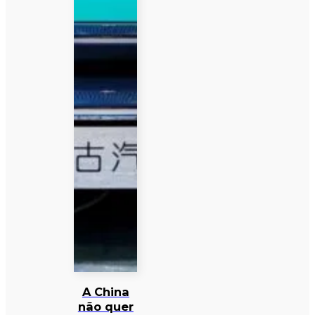
A China
não quer