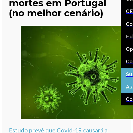
mortes em Portugal
(no melhor cenário)
CE
Co
Ed
Op
Co
Su
As
Co
Estudo prevê que Covid-19 causará a