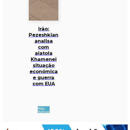
Irão:
Pezeshkian
analisa
com
aiatola
Khamenei
situação
económica
e guerra
com EUA
Mais
Notícias