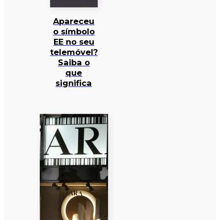
Apareceu
o símbolo
EE no seu
telemóvel?
Saiba o
que
significa