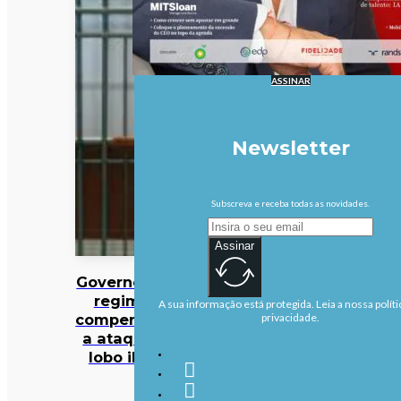
ASSINAR
Newsletter
Subscreva e receba todas as novidades.
Assinar
Governo altera
regime de
A sua informação está protegida. Leia a nossa políti
compensações
privacidade.
a ataques de
lobo ibérico