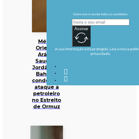
Subscreva e receba todas as novidades.
Assinar
Médio
Oriente:
A sua informação está protegida. Leia a nossa políti
Arábia
privacidade.
Saudita,
Jordânia e
Bahrein
condenam
ataque a
petroleiro
no Estreito
de Ormuz