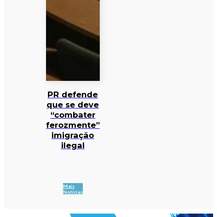
PR defende
que se deve
“combater
ferozmente”
imigração
ilegal
Mais
Notícias