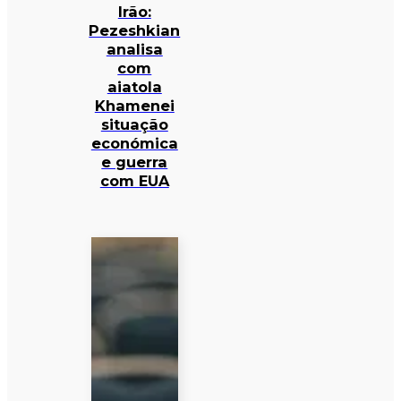
Irão:
Pezeshkian
analisa
com
aiatola
Khamenei
situação
económica
e guerra
com EUA