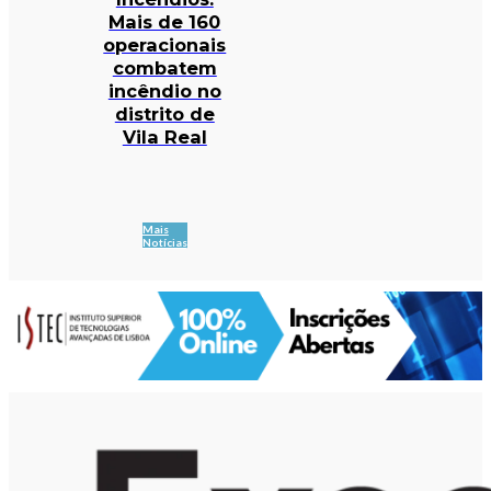
Mais de 160
operacionais
combatem
incêndio no
distrito de
Vila Real
Mais
Notícias