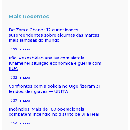
Mais Recentes
De Zara a Chanel: 12 curiosidades
surpreendentes sobre algumas das marcas
mais famosas do mundo
há 22 minutos
Irão: Pezeshkian analisa com aiatola
Khamenei situação económica e guerra com
EUA
há 32 minutos
Confrontos com a polícia no Uíge fizeram 31
feridos, dez graves — UNITA
há 37 minutos
Incêndios: Mais de 160 operacionais
combatem incêndio no distrito de Vila Real
há 54 minutos