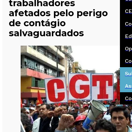
trabalhadores
afetados pelo perigo
CE
de contágio
Co
salvaguardados
Ed
Op
Co
Su
As
Co