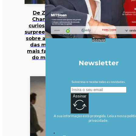
De Zara a
Chanel: 12
curiosidades
surpreendentes
sobre algumas
ASSINAR
das marcas
mais famosas
do mundo
Newsletter
Subscreva e receba todas as novidades.
Assinar
A sua informação está protegida. Leia a nossa políti
privacidade.