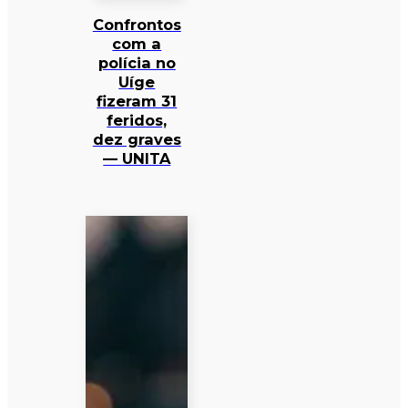
Confrontos
com a
polícia no
Uíge
fizeram 31
feridos,
dez graves
— UNITA