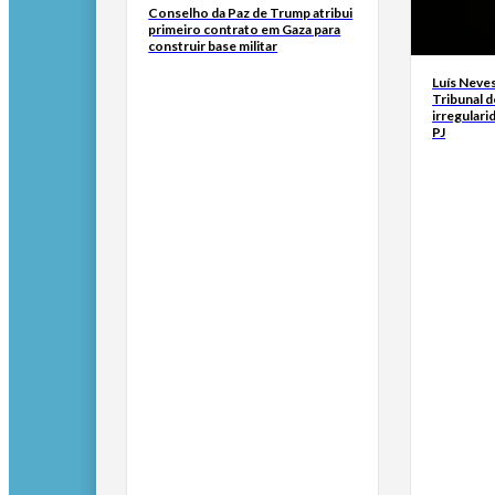
Conselho da Paz de Trump atribui
primeiro contrato em Gaza para
construir base militar
Luís Neves
Tribunal 
irregulari
PJ