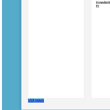
irregulari
PJ
VER MAIS