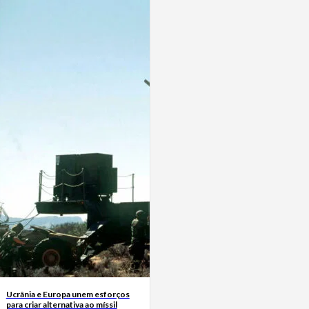
Ucrânia e Europa unem esforços
para criar alternativa ao míssil