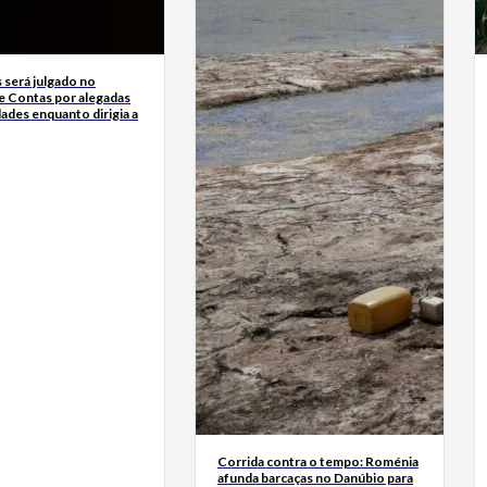
 será julgado no
de Contas por alegadas
dades enquanto dirigia a
Corrida contra o tempo: Roménia
afunda barcaças no Danúbio para