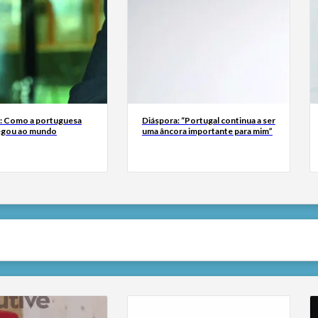
a: Como a portuguesa
Diáspora: “Portugal continua a ser
egou ao mundo
uma âncora importante para mim”