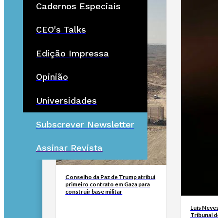
Cadernos Especiais
CEO's Talks
Edição Impressa
Opinião
Universidades
Subscrever Newsletter
Assinar Revista
Conselho da Paz de Trump atribui
primeiro contrato em Gaza para
construir base militar
Luís Neves
Tribunal 