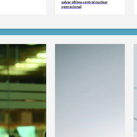
salvar última central nuclear
operacional