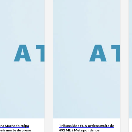
ina Machado culpa
Tribunal dos EUA ordena multa de
ela morte de preso
492 ME à Meta por danos