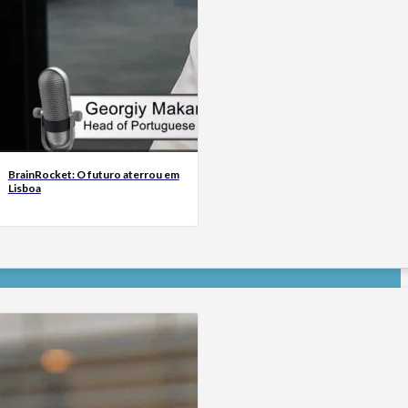
BrainRocket: O futuro aterrou em
Lisboa