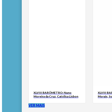
XLVIII BARÓMETRO: Nuno
XLVIII B
Moreira da Cruz, Católica Lisbon
Morais, S
VER MAIS