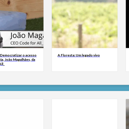
 Democratizar o acesso
A Floresta: Um legado vivo
ia, João Magalhães, da
ll_