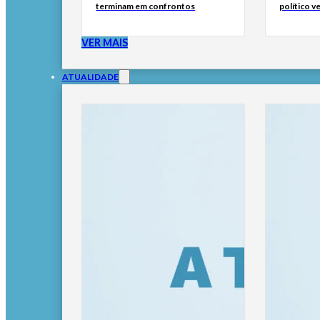
terminam em confrontos
político 
VER MAIS
ATUALIDADE