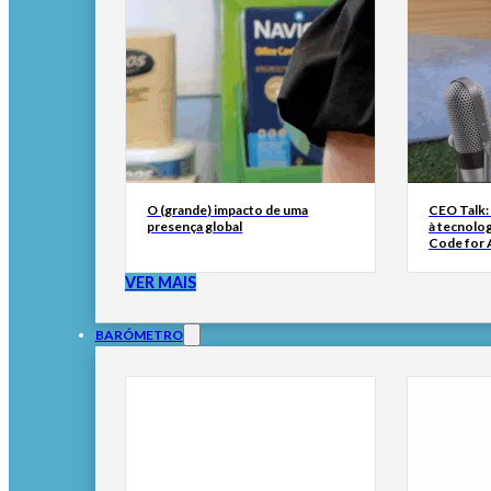
O (grande) impacto de uma
CEO Talk:
presença global
à tecnolog
Code for A
VER MAIS
BARÓMETRO