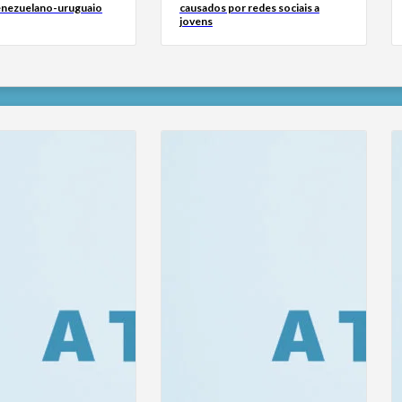
venezuelano-uruguaio
causados por redes sociais a
jovens