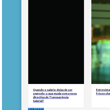
Quando o salário deixa de ser
Entrevist
segredo: o que muda com a nova
Fricon ch
directiva de Transparência
Salarial?
VER MAIS