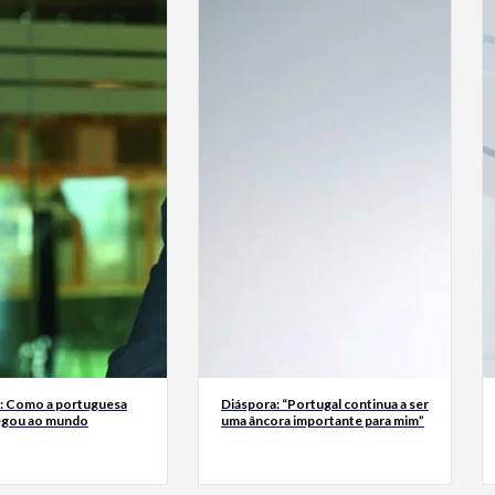
a: Como a portuguesa
Diáspora: “Portugal continua a ser
egou ao mundo
uma âncora importante para mim”