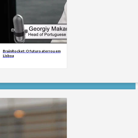
BrainRocket: O futuro aterrou em
Lisboa