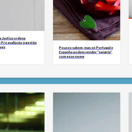
a Justiça ordena
à PJ e avaliação à gestão
eves
Poucos sabem, mas só Portugal e
Espanha podem vender “sangria”
com esse nome