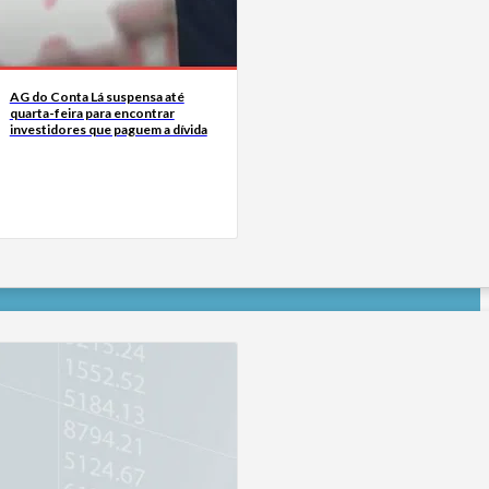
AG do Conta Lá suspensa até
quarta-feira para encontrar
investidores que paguem a dívida