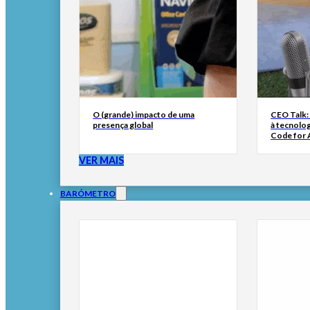
O (grande) impacto de uma
CEO Talk:
presença global
à tecnolog
Code for A
VER MAIS
BARÓMETRO