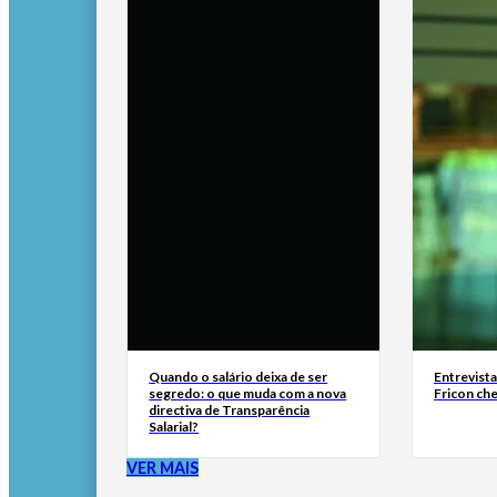
Quando o salário deixa de ser
Entrevist
segredo: o que muda com a nova
Fricon ch
directiva de Transparência
Salarial?
VER MAIS