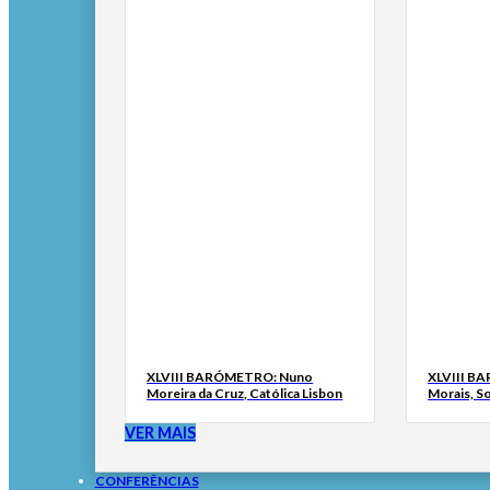
XLVIII BARÓMETRO: Nuno
XLVIII B
Moreira da Cruz, Católica Lisbon
Morais, S
VER MAIS
CONFERÊNCIAS