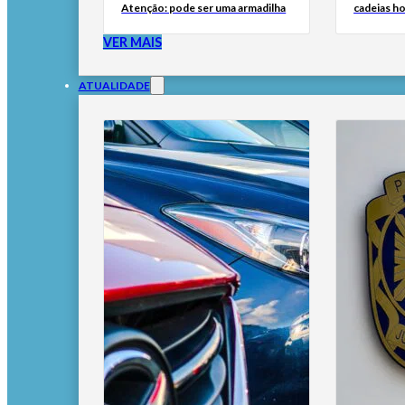
Atenção: pode ser uma armadilha
cadeias h
VER MAIS
ATUALIDADE