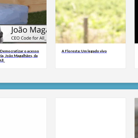
 Democratizar o acesso
A Floresta: Um legado vivo
ia, João Magalhães, da
ll_