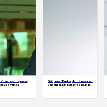
a: Como a portuguesa
Diáspora: “Portugal continua a ser
egou ao mundo
uma âncora importante para mim”