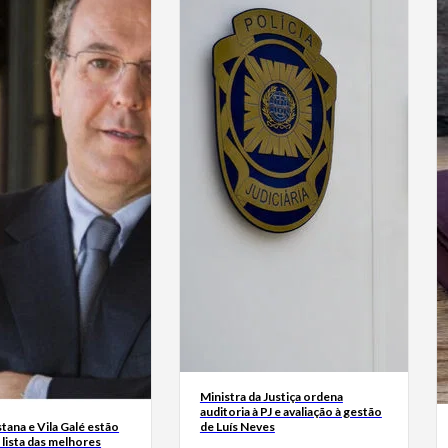
Ministra da Justiça ordena
auditoria à PJ e avaliação à gestão
ana e Vila Galé estão
de Luís Neves
a lista das melhores