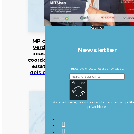
ASSINAR
MP cabo-
verdiano
Newsletter
acusa ex-
coordenador
estatal de
Subscreva e receba todas as novidades.
dois crimes
Assinar
A sua informação está protegida. Leia a nossa políti
privacidade.