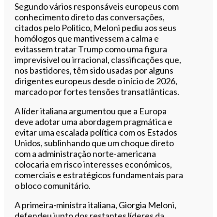
Segundo vários responsáveis europeus com
conhecimento direto das conversações,
citados pelo Politico, Meloni pediu aos seus
homólogos que mantivessem a calma e
evitassem tratar Trump como uma figura
imprevisível ou irracional, classificações que,
nos bastidores, têm sido usadas por alguns
dirigentes europeus desde o início de 2026,
marcado por fortes tensões transatlânticas.
A líder italiana argumentou que a Europa
deve adotar uma abordagem pragmática e
evitar uma escalada política com os Estados
Unidos, sublinhando que um choque direto
com a administração norte-americana
colocaria em risco interesses económicos,
comerciais e estratégicos fundamentais para
o bloco comunitário.
A primeira-ministra italiana, Giorgia Meloni,
defendeu junto dos restantes líderes da