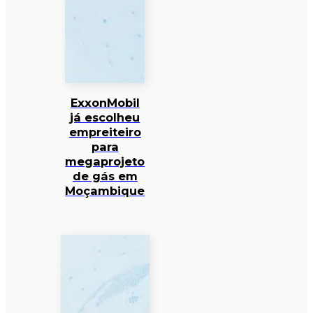
ExxonMobil
já escolheu
empreiteiro
para
megaprojeto
de gás em
Moçambique