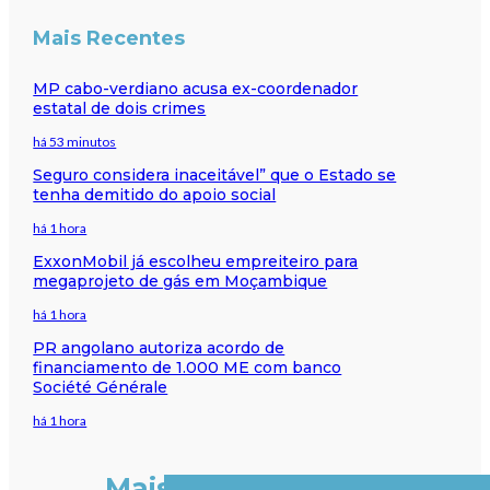
Mais Recentes
MP cabo-verdiano acusa ex-coordenador
estatal de dois crimes
há 53 minutos
Seguro considera inaceitável” que o Estado se
tenha demitido do apoio social
há 1 hora
ExxonMobil já escolheu empreiteiro para
megaprojeto de gás em Moçambique
há 1 hora
PR angolano autoriza acordo de
financiamento de 1.000 ME com banco
Société Générale
há 1 hora
Mais