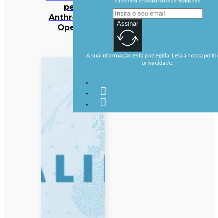
Subscreva e receba todas as novidades.
pela
Anthropic e
Assinar
OpenAI
A sua informação está protegida. Leia a nossa políti
privacidade.