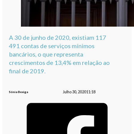
A 30 de junho de 2020, existiam 117
491 contas de serviços mínimos
bancários, o que representa
crescimentos de 13,4% em relação ao
final de 2019.
Julho 30, 2020
11:18
Sónia Bexiga