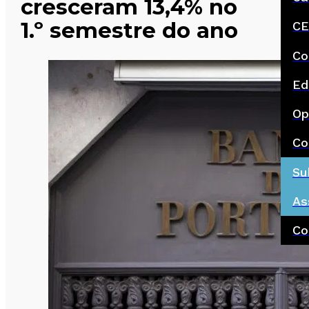
cresceram 13,4% no
1.º semestre do ano
CE
Co
Ed
Op
Co
Su
As
Co