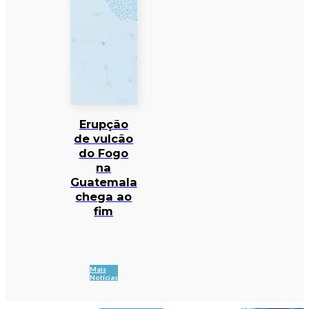
Erupção
de vulcão
do Fogo
na
Guatemala
chega ao
fim
Mais
Notícias