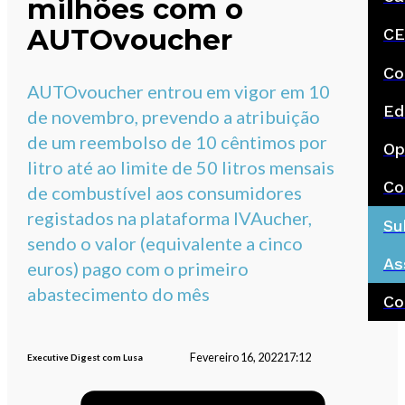
milhões com o
AUTOvoucher
CE
Co
AUTOvoucher entrou em vigor em 10
Ed
de novembro, prevendo a atribuição
de um reembolso de 10 cêntimos por
Op
litro até ao limite de 50 litros mensais
Co
de combustível aos consumidores
registados na plataforma IVAucher,
Su
sendo o valor (equivalente a cinco
As
euros) pago com o primeiro
abastecimento do mês
Co
Fevereiro 16, 2022
17:12
Executive Digest com Lusa