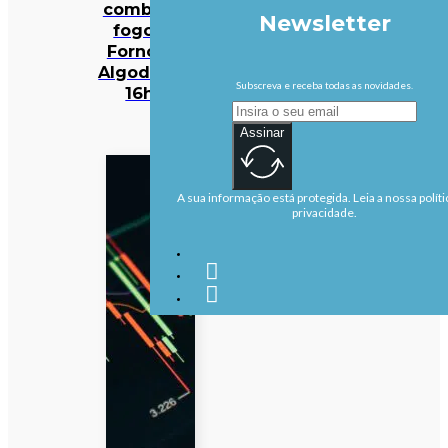
combatem
Newsletter
fogo em
Fornos de
Algodres às
Subscreva e receba todas as novidades.
16h50
Assinar
A sua informação está protegida. Leia a nossa políti
privacidade.