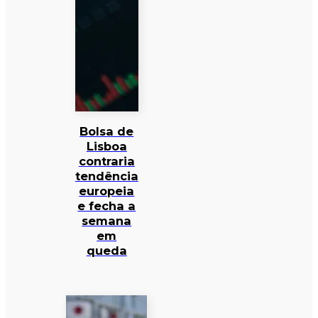
Bolsa de
Lisboa
contraria
tendência
europeia
e fecha a
semana
em
queda