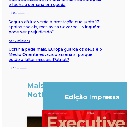
e fecha a semana em queda
há 9 minutos
Seguro dá luz verde à prestação que junta 13
apoios sociais, mas avisa Governo: “Ninguém
pode ser prejudicado”
há 12 minutos
Ucrânia pede mais, Europa guarda os seus e o
Médio Oriente esvaziou arsenais: porque
estão a faltar mísseis Patriot?
há 15 minutos
Mais
Notícias
Edição Impressa