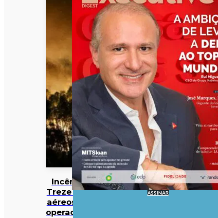
Incêndios:
Treze meios
ASSINAR
aéreos e 301
operacionais