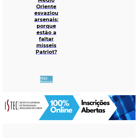
Oriente
esvaziou
arsenais:
porque
estão a
faltar
mísseis
Patriot?
Mais
Notícias