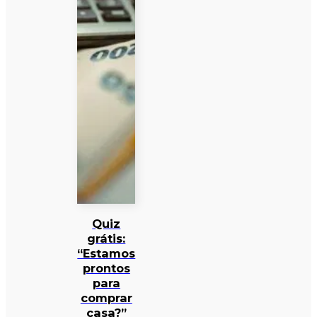
Quiz
grátis:
“Estamos
prontos
para
comprar
casa?”