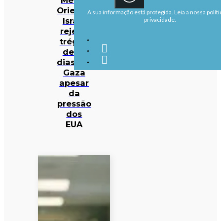
Oriente:
A sua informação está protegida. Leia a nossa políti
Israel
privacidade.
rejeita
trégua
de 14
dias em
Gaza
apesar
da
pressão
dos
EUA