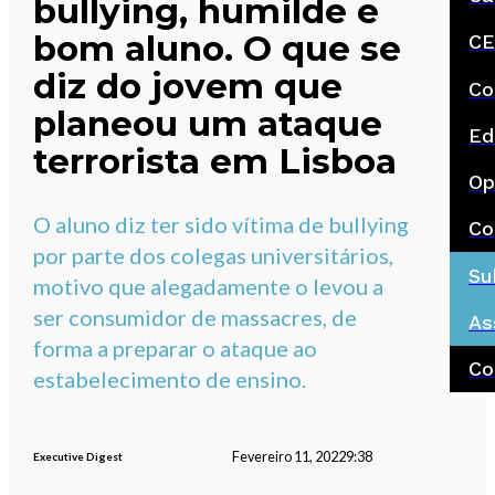
bullying, humilde e
bom aluno. O que se
CE
diz do jovem que
Co
planeou um ataque
Ed
terrorista em Lisboa
Op
O aluno diz ter sido vítima de bullying
Co
por parte dos colegas universitários,
Su
motivo que alegadamente o levou a
ser consumidor de massacres, de
As
forma a preparar o ataque ao
Co
estabelecimento de ensino.
Fevereiro 11, 2022
9:38
Executive Digest