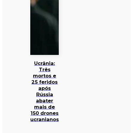
Ucrânia:
Três
mortos e
25 feridos
após
Rússia
abater
mais de
150 drones
ucranianos