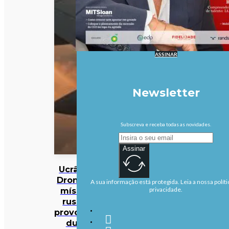
ASSINAR
Newsletter
Subscreva e receba todas as novidades.
Assinar
Ucrânia:
Drones e
A sua informação está protegida. Leia a nossa políti
mísseis
privacidade.
russos
provocam
duas