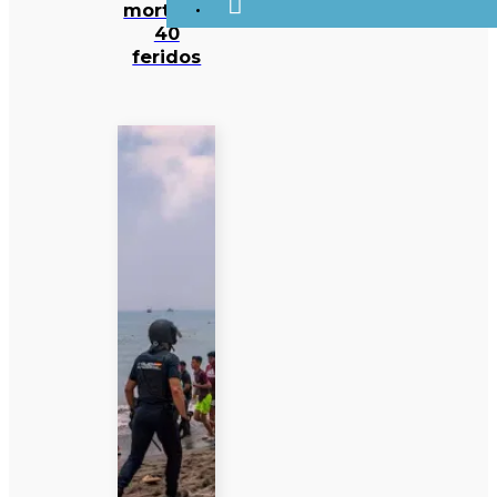
mortes e
40
feridos