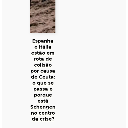
Espanha
e Itália
estão em
rota de
colisão
por causa
de Ceuta:
o que se
passa e
porque
está
Schengen
no centro
da crise?