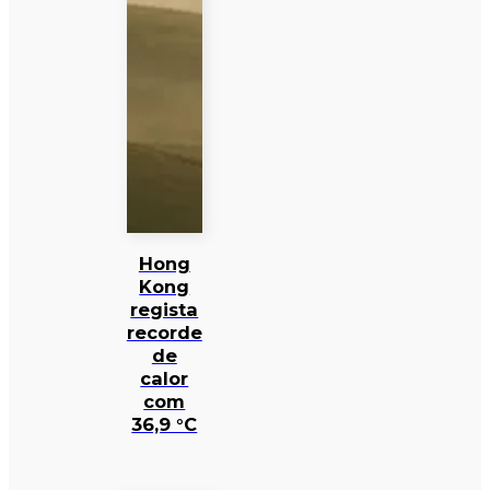
Hong
Kong
regista
recorde
de
calor
com
36,9 °C