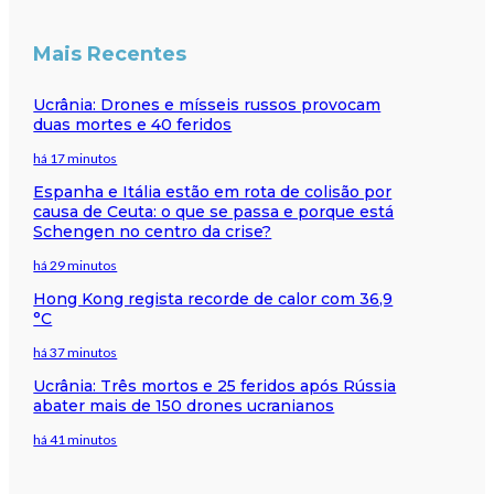
Mais Recentes
Ucrânia: Drones e mísseis russos provocam
duas mortes e 40 feridos
há 17 minutos
Espanha e Itália estão em rota de colisão por
causa de Ceuta: o que se passa e porque está
Schengen no centro da crise?
há 29 minutos
Hong Kong regista recorde de calor com 36,9
°C
há 37 minutos
Ucrânia: Três mortos e 25 feridos após Rússia
abater mais de 150 drones ucranianos
há 41 minutos