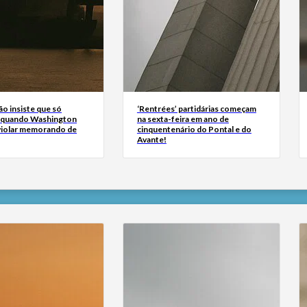
ão insiste que só
‘Rentrées’ partidárias começam
 quando Washington
na sexta-feira em ano de
 violar memorando de
cinquentenário do Pontal e do
Avante!