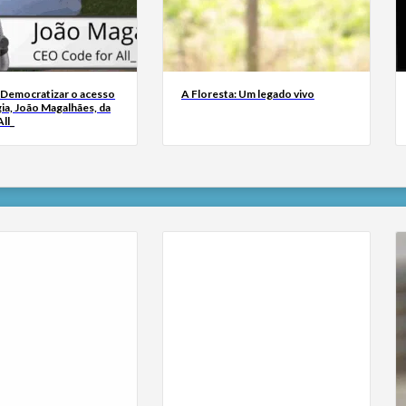
 Democratizar o acesso
A Floresta: Um legado vivo
ia, João Magalhães, da
ll_