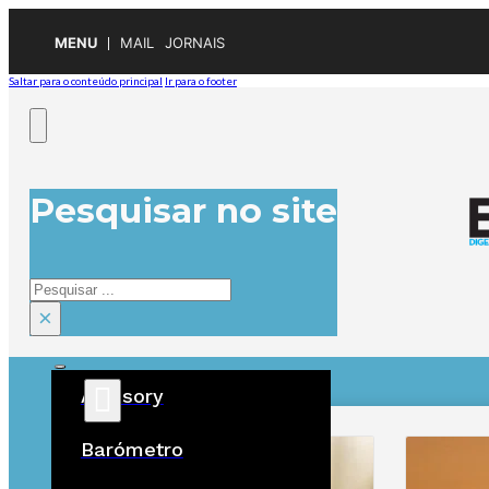
MENU
MAIL
JORNAIS
Saltar para o conteúdo principal
Ir para o footer
Pesquisar no site
Pesquisar
×
Advisory
ÚLTIMAS
Barómetro