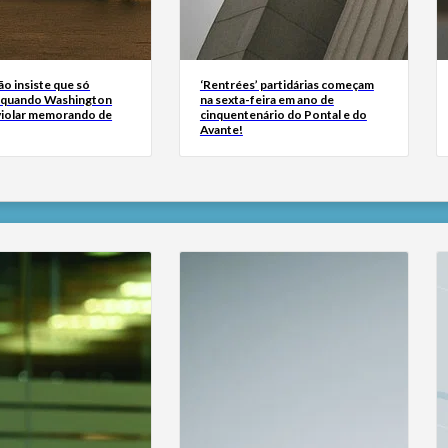
ão insiste que só
‘Rentrées’ partidárias começam
 quando Washington
na sexta-feira em ano de
 violar memorando de
cinquentenário do Pontal e do
Avante!