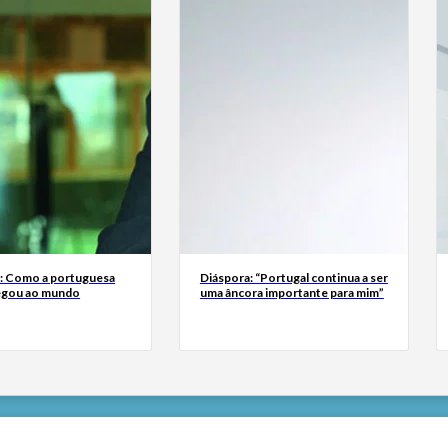
a: Como a portuguesa
Diáspora: “Portugal continua a ser
egou ao mundo
uma âncora importante para mim”