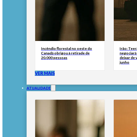
Incêndio florestal no oeste do
Irão: Teer
Canadá obrigou à retirade de
negociará
20.000 pessoas
deixar de
junho
VER MAIS
ATUALIDADE