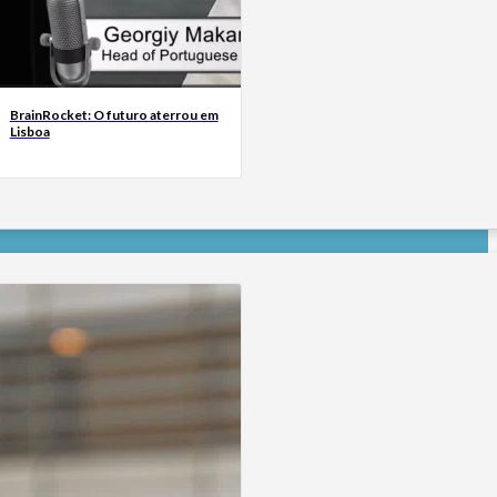
BrainRocket: O futuro aterrou em
Lisboa