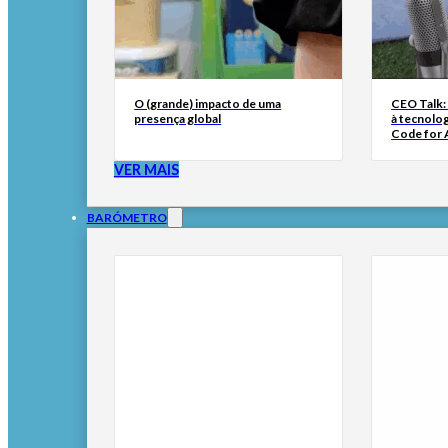
O (grande) impacto de uma
CEO Talk:
presença global
à tecnolog
Code for A
VER MAIS
BARÓMETRO