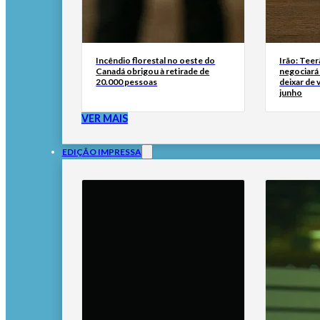
Incêndio florestal no oeste do
Irão: Teer
Canadá obrigou à retirade de
negociará
20.000 pessoas
deixar de
junho
VER MAIS
EDIÇÃO IMPRESSA