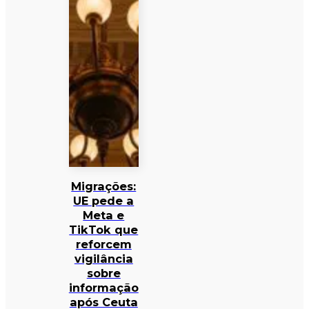
Migrações:
UE pede a
Meta e
TikTok que
reforcem
vigilância
sobre
informação
após Ceuta