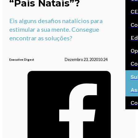
“Pais Natais”?
CE
Eis alguns desafios natalícios para
Co
estimular a sua mente. Consegue
encontrar as soluções?
Ed
Op
Dezembro 23, 2020
10:24
Executive Digest
Co
Su
As
Co