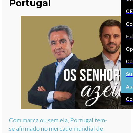
Portugal
CE
Co
Ed
Op
Co
Su
As
Co
Com marca ou sem ela, Portugal tem-
se afirmado no mercado mundial de