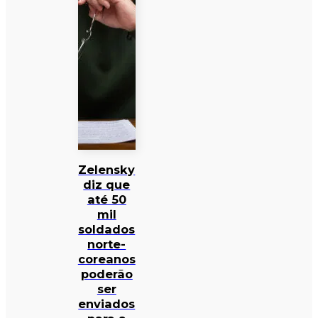
Zelensky
diz que
até 50
mil
soldados
norte-
coreanos
poderão
ser
enviados