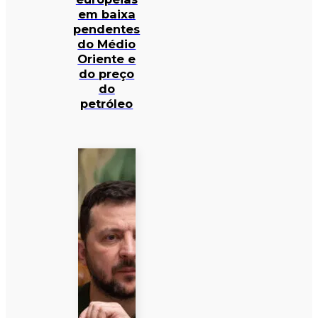
em baixa
pendentes
do Médio
Oriente e
do preço
do
petróleo