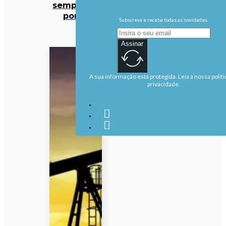
sempre no
ponto
Subscreva e receba todas as novidades.
Assinar
A sua informação está protegida. Leia a nossa políti
privacidade.