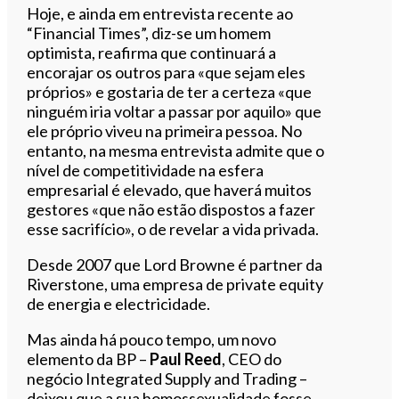
Hoje, e ainda em entrevista recente ao
“Financial Times”, diz-se um homem
optimista, reafirma que continuará a
encorajar os outros para «que sejam eles
próprios» e gostaria de ter a certeza «que
ninguém iria voltar a passar por aquilo» que
ele próprio viveu na primeira pessoa. No
entanto, na mesma entrevista admite que o
nível de competitividade na esfera
empresarial é elevado, que haverá muitos
gestores «que não estão dispostos a fazer
esse sacrifício», o de revelar a vida privada.
Desde 2007 que Lord Browne é partner da
Riverstone, uma empresa de private equity
de energia e electricidade.
Mas ainda há pouco tempo, um novo
elemento da BP –
Paul Reed
, CEO do
negócio Integrated Supply and Trading –
deixou que a sua homossexualidade fosse