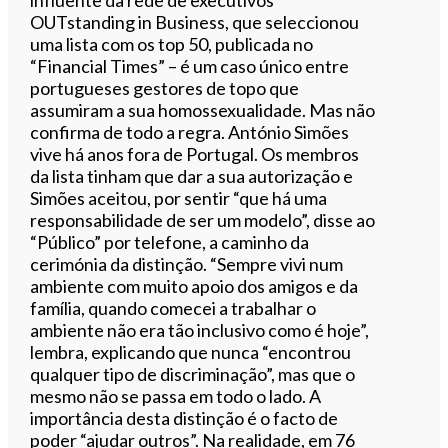
influente da rede de executivos
OUTstanding in Business, que seleccionou
uma lista com os top 50, publicada no
“Financial Times” – é um caso único entre
portugueses gestores de topo que
assumiram a sua homossexualidade. Mas não
confirma de todo a regra. António Simões
vive há anos fora de Portugal. Os membros
da lista tinham que dar a sua autorização e
Simões aceitou, por sentir “que há uma
responsabilidade de ser um modelo”, disse ao
“Público” por telefone, a caminho da
cerimónia da distinção. “Sempre vivi num
ambiente com muito apoio dos amigos e da
família, quando comecei a trabalhar o
ambiente não era tão inclusivo como é hoje”,
lembra, explicando que nunca “encontrou
qualquer tipo de discriminação”, mas que o
mesmo não se passa em todo o lado. A
importância desta distinção é o facto de
poder “ajudar outros”. Na realidade, em 76