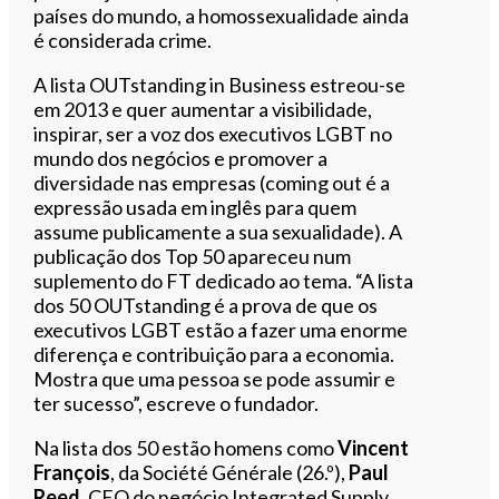
países do mundo, a homossexualidade ainda
é considerada crime.
A lista OUTstanding in Business estreou-se
em 2013 e quer aumentar a visibilidade,
inspirar, ser a voz dos executivos LGBT no
mundo dos negócios e promover a
diversidade nas empresas (coming out é a
expressão usada em inglês para quem
assume publicamente a sua sexualidade). A
publicação dos Top 50 apareceu num
suplemento do FT dedicado ao tema. “A lista
dos 50 OUTstanding é a prova de que os
executivos LGBT estão a fazer uma enorme
diferença e contribuição para a economia.
Mostra que uma pessoa se pode assumir e
ter sucesso”, escreve o fundador.
Na lista dos 50 estão homens como
Vincent
François
, da Société Générale (26.º),
Paul
Reed
, CEO do negócio Integrated Supply