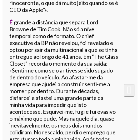
rinoceronte, o que dá muito jeito quando se é
CEO da Apple”».
É
grande a distância que separa Lord
Browne de Tim Cook. Não só a nível
temporal como de formato. O chief
executive da BP não revelou, foi revelado e
optou por sair da multinacional a que se tinha
entregue ao longo de 41 anos. Em “The Glass
Closet” recorda o momento da sua saída:
«Senti-me como se o ar tivesse sido sugado
de dentro do veículo. Ao afastar-me da
empresa que ajudei a construir senti-me a
morrer por dentro. Durante décadas,
disfarcei e afastei uma grande parte da
minha vida para impedir que isto
acontecesse. Esquivei-me, fugi e fui evasivo
o máximo que pude. Mas naquele dia, quase
inevitavelmente, os meus dois mundos
colidiram. No rescaldo, perdi o emprego que
estruturara toda a minha vida. Após todos