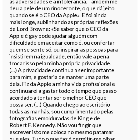
as adversidades e a intolerância. Também me
deu a pele de um rinoceronte, o que dá jeito
quando se é o CEO da Apple». E foi ainda
mais longe, sublinhando as próprias reflexões
de Lord Browne: «Se saber que o CEO da
Apple é gay pode ajudar alguém com
dificuldade em aceitar como é, ou confortar
quem se sente só, ou inspirar as pessoas para
insistirem na igualdade, então vale a pena
trocar isso pela minha própria privacidade.
(…) A privacidade continua a ser importante
para mim, e gostaria de manter uma parte
dela. Fiz da Apple a minha vida profissional e
continuarei a gastar todo o tempo que passo
acordado a tentar ser o melhor CEO que
possa ser. (…) Quando chego ao escritório
todas as manhãs, sou cumprimentado pelas
fotografias emolduradas de King e de
Robert F. Kennedy. Não vou fingir que
escrever isto me coloca no mesmo patamar
que eles. Tudo o que faz é permitir-me olhar