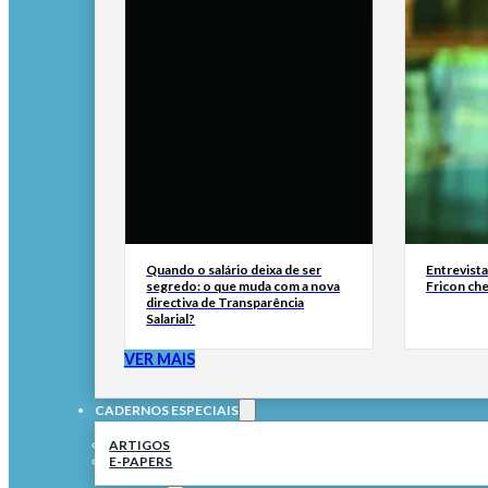
Quando o salário deixa de ser
Entrevist
segredo: o que muda com a nova
Fricon ch
directiva de Transparência
Salarial?
VER MAIS
CADERNOS ESPECIAIS
ARTIGOS
E-PAPERS