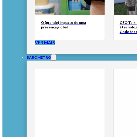
O (grande) impacto de uma
CEO Talk:
presença global
à tecnolog
Code for A
VER MAIS
BARÓMETRO