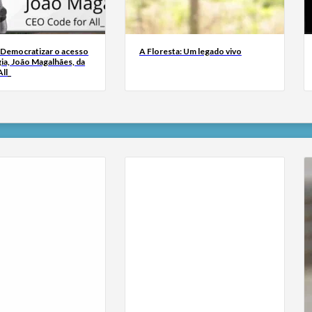
 Democratizar o acesso
A Floresta: Um legado vivo
ia, João Magalhães, da
ll_