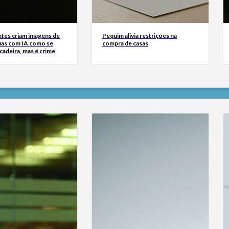
tes criam imagens de
Pequim alivia restrições na
uas com IA como se
compra de casas
cadeira, mas é crime