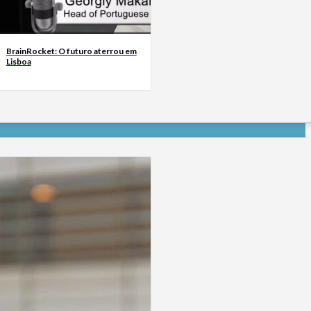
BrainRocket: O futuro aterrou em
Lisboa