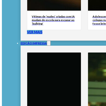
Vítimas de ‘nudes’ criadas com IA
Adolescen
mudam de escola para escapar ao
colegas n
‘bullying’
fosse brin
VER MAIS
EDIÇÃO IMPRESSA