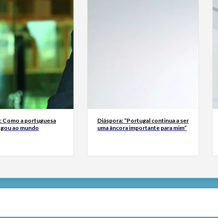
a: Como a portuguesa
Diáspora: “Portugal continua a ser
egou ao mundo
uma âncora importante para mim”