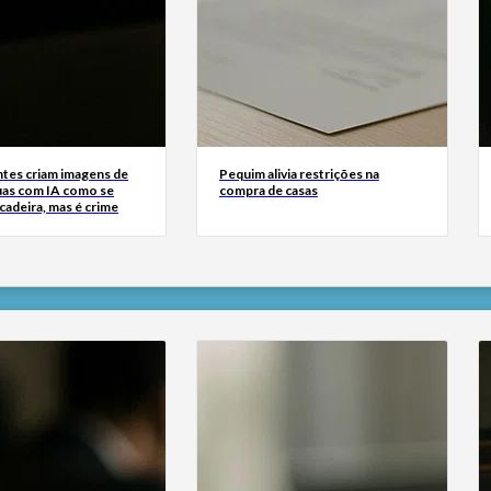
tes criam imagens de
Pequim alivia restrições na
uas com IA como se
compra de casas
cadeira, mas é crime