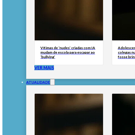
Vítimas de ‘nudes’ criadas com IA
Adolescen
mudam de escola para escapar ao
colegas n
‘bullying’
fosse brin
VER MAIS
ATUALIDADE