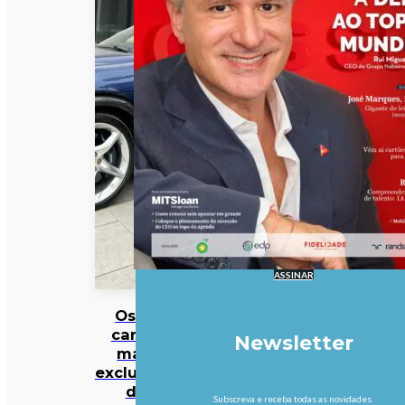
ASSINAR
Os 10
carros
Newsletter
mais
exclusivos
da
Subscreva e receba todas as novidades.