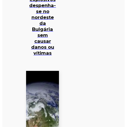
despenha-
se no
nordeste
da
Bulgária
sem
causar
danos ou
vítimas