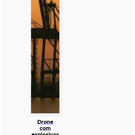
Drone
com
explosivos