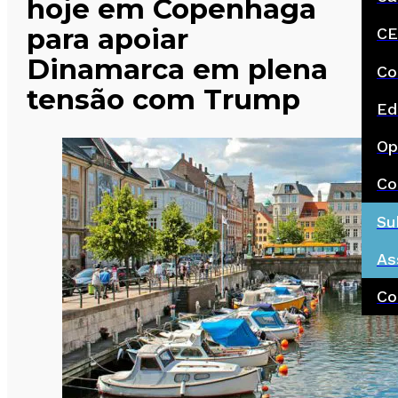
hoje em Copenhaga
para apoiar
CE
Dinamarca em plena
Co
tensão com Trump
Ed
Op
Co
Su
As
Co