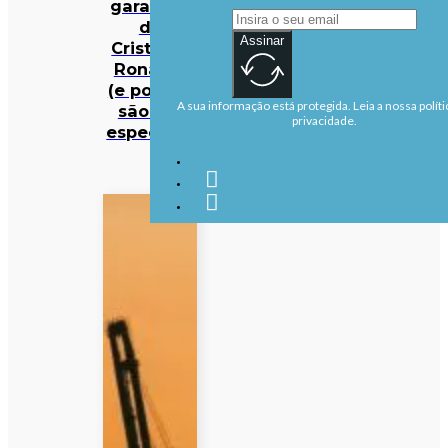
garagem
de
Assinar
Cristiano
Ronaldo
(e porque
A sua informação está protegida. Leia a nossa políti
são tão
privacidade.
especiais)