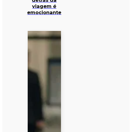
detrás da
viagem é
emocionante