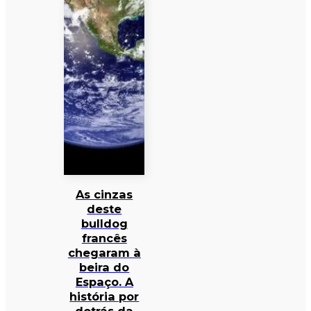
As cinzas
deste
bulldog
francês
chegaram à
beira do
Espaço. A
história por