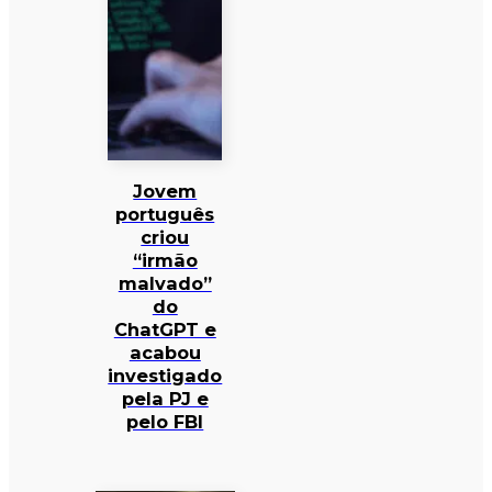
Jovem
português
criou
“irmão
malvado”
do
ChatGPT e
acabou
investigado
pela PJ e
pelo FBI