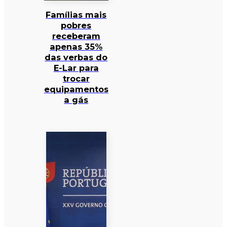
Famílias mais
pobres
receberam
apenas 35%
das verbas do
E-Lar para
trocar
equipamentos
a gás