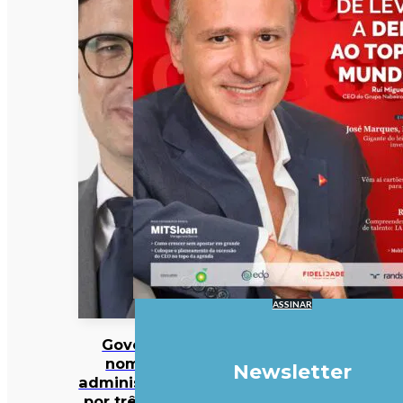
ASSINAR
Governo
nomeia
Newsletter
administração
por três anos