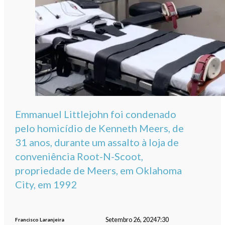
Emmanuel Littlejohn foi condenado
pelo homicídio de Kenneth Meers, de
31 anos, durante um assalto à loja de
conveniência Root-N-Scoot,
propriedade de Meers, em Oklahoma
City, em 1992
Setembro 26, 2024
7:30
Francisco Laranjeira