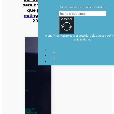
para entidade
Subscreva e receba todas as novidades.
que prevê
extinguir em
Assinar
2027
A sua informação está protegida. Leia a nossa políti
privacidade.