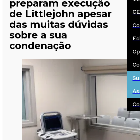
preparam execução
de Littlejohn apesar
CE
das muitas dúvidas
Co
sobre a sua
Ed
condenação
Op
Co
Su
As
Co