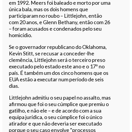
em 1992. Meers foi baleado e morto por uma
única bala, mas os dois homens que
participaram no roubo – Littlejohn, então
com 20 anos, e Glenn Bethany, então com 26
– foram acusados ​​e condenados pelo seu
homicídio.
Se o governador republicano do Oklahoma,
Kevin Stitt, se recusar a conceder-lhe
clemência, Littlejohn será o terceiro preso
executado pelo estado este ano e o 17º no
país. É também um dos cinco homens que os
EUA estão a executar num período de seis
dias.
Littlejohn admitiu o seu papel no assalto, mas
afirmou que foi o seu cúmplice que premiu o
gatilho, e não ele – e de acordo com a sua
equipa jurídica, o seu cúmplice foi o único
atirador e que não deveria ser executado
porque o seu caso envolve “processos