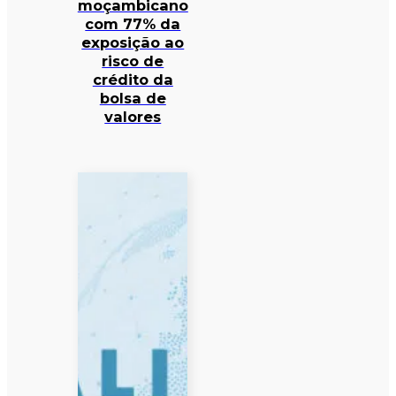
moçambicano
com 77% da
exposição ao
risco de
crédito da
bolsa de
valores