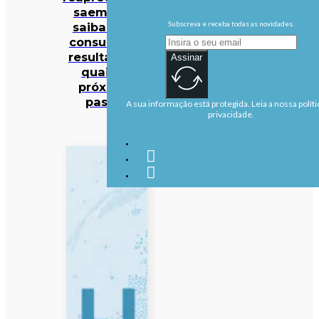
saem hoje:
Subscreva e receba todas as novidades.
saiba onde
consultar os
resultados e
Assinar
quais os
próximos
passos
A sua informação está protegida. Leia a nossa políti
privacidade.