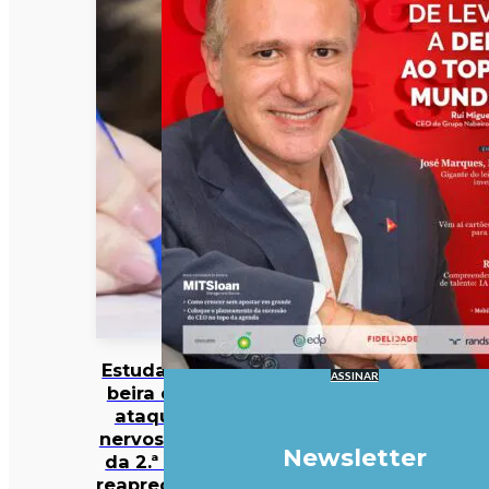
Estudantes à
ASSINAR
beira de um
ataque de
nervos. Notas
Newsletter
da 2.ª fase e
reapreciações