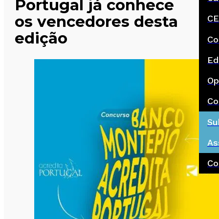
Portugal já conhece
os vencedores desta
CE
edição
Co
Ed
Op
Co
Su
As
Co