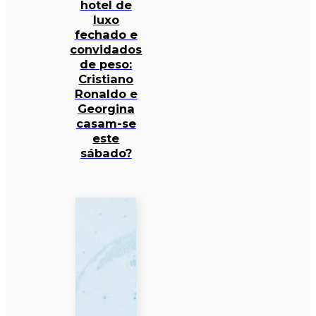
hotel de
luxo
fechado e
convidados
de peso:
Cristiano
Ronaldo e
Georgina
casam-se
este
sábado?