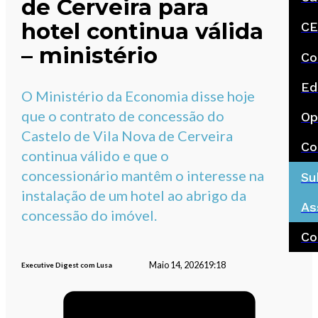
de Cerveira para
hotel continua válida
CE
– ministério
Co
Ed
O Ministério da Economia disse hoje
que o contrato de concessão do
Op
Castelo de Vila Nova de Cerveira
Co
continua válido e que o
concessionário mantêm o interesse na
Su
instalação de um hotel ao abrigo da
As
concessão do imóvel.
Co
Maio 14, 2026
19:18
Executive Digest com Lusa