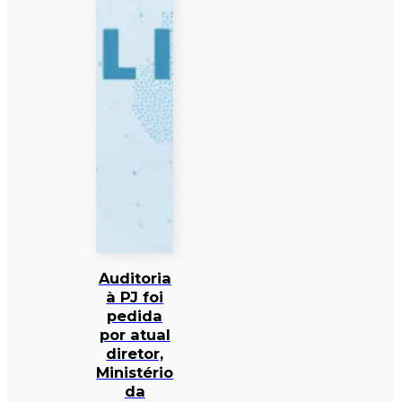
Auditoria
à PJ foi
pedida
por atual
diretor,
Ministério
da