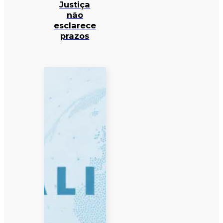
Justiça
não
esclarece
prazos