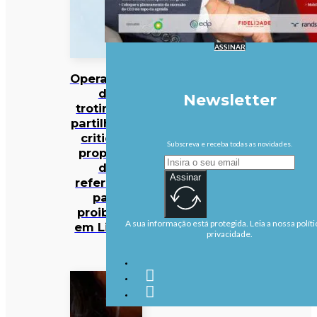
ASSINAR
Operadores
de
Newsletter
trotinetes
partilhadas
criticam
Subscreva e receba todas as novidades.
proposta
de
Assinar
referendo
para
proibição
A sua informação está protegida. Leia a nossa políti
em Lisboa
privacidade.