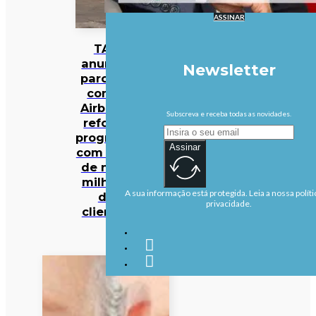
ASSINAR
TAP
anuncia
Newsletter
parceria
com a
Airbnb e
Subscreva e receba todas as novidades.
reforça
programa
Assinar
com mais
de nove
milhões
A sua informação está protegida. Leia a nossa políti
de
privacidade.
clientes