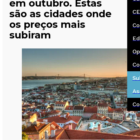
em outubro. Estas
são as cidades onde
CE
os preços mais
Co
subiram
Ed
Op
Co
Su
As
Co