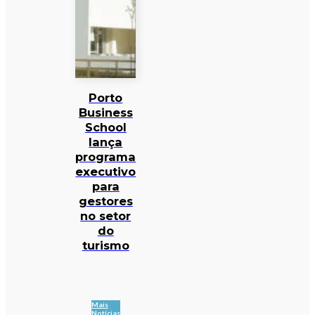
Porto
Business
School
lança
programa
executivo
para
gestores
no setor
do
turismo
Mais
Notícias