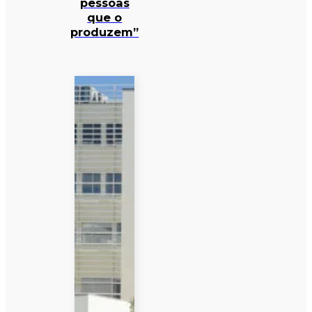
pessoas
que o
produzem”