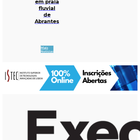
em praia
fluvial
de
Abrantes
Mais
Notícias