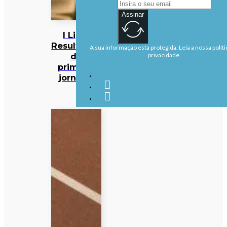
Assinar
I Liga:
Resultados
A sua informação está protegida. Leia a nossa políti
da
privacidade.
primeira
jornada