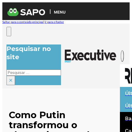
MENU
Saltar para o conteúdo principal
Ir para o footer
Pesquisar no
site
Pesquisar
×
Úl
Úl
Como Putin
Ba
transformou o
Ca