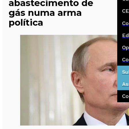
abastecimento de
gás numa arma
CE
política
Co
Ed
Op
Co
Su
As
Co