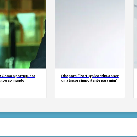
a: Como a portuguesa
Diáspora: “Portugal continua a ser
egou ao mundo
uma âncora importante para mim”