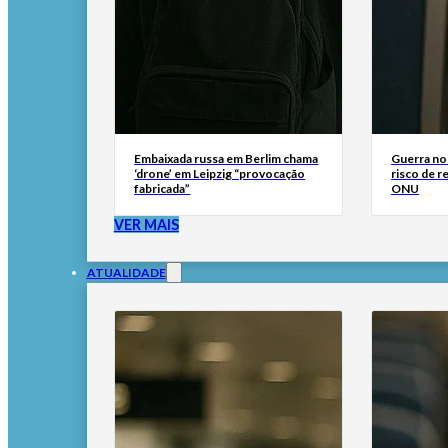
Embaixada russa em Berlim chama
Guerra no
‘drone’ em Leipzig “provocação
risco de r
fabricada”
ONU
VER MAIS
ATUALIDADE