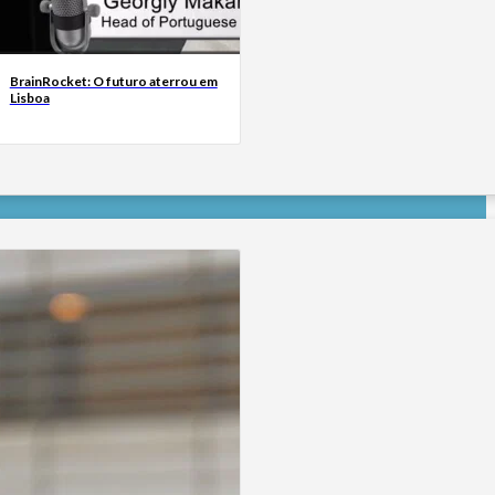
BrainRocket: O futuro aterrou em
Lisboa