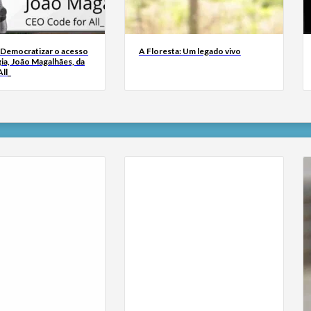
 Democratizar o acesso
A Floresta: Um legado vivo
ia, João Magalhães, da
ll_