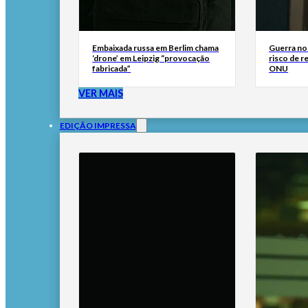
Embaixada russa em Berlim chama
Guerra no
‘drone’ em Leipzig “provocação
risco de r
fabricada”
ONU
VER MAIS
EDIÇÃO IMPRESSA