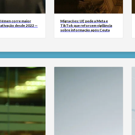
 Iémen corre maior
Migrações: UE pede a Meta e
eativação desde 2022 —
TikTok que reforcem vigilância
sobre informação após Ceuta