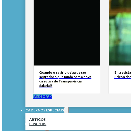
Quando o salário deixa de ser
Entrevist
segredo: o que muda com a nova
Fricon ch
directiva de Transparência
Salarial?
VER MAIS
CADERNOS ESPECIAIS
ARTIGOS
E-PAPERS