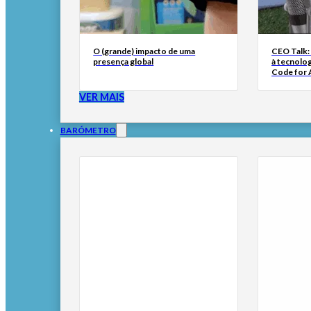
O (grande) impacto de uma
CEO Talk:
presença global
à tecnolog
Code for A
VER MAIS
BARÓMETRO