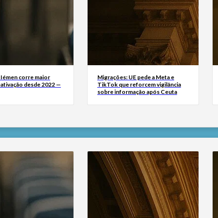
 Iémen corre maior
Migrações: UE pede a Meta e
eativação desde 2022 —
TikTok que reforcem vigilância
sobre informação após Ceuta