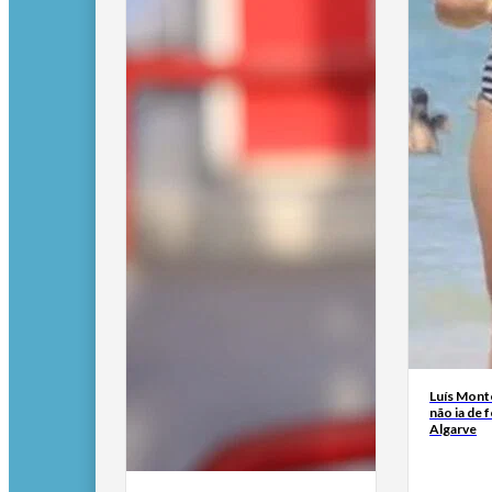
Luís Mont
não ia de f
Algarve