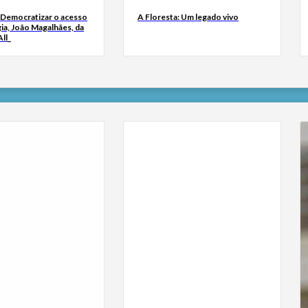
 Democratizar o acesso
A Floresta: Um legado vivo
ia, João Magalhães, da
ll_