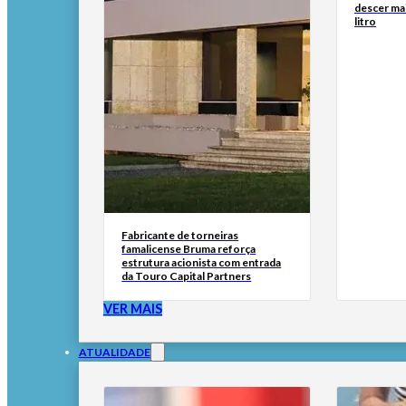
descer ma
litro
Fabricante de torneiras
famalicense Bruma reforça
estrutura acionista com entrada
da Touro Capital Partners
VER MAIS
ATUALIDADE