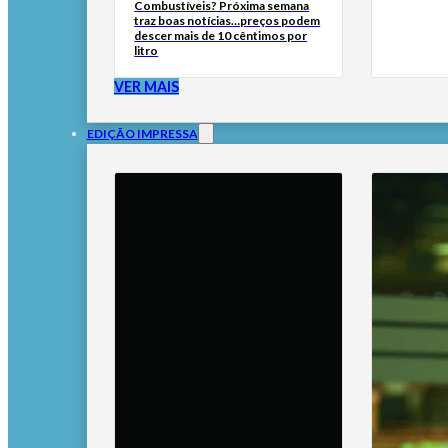
Combustíveis? Próxima semana
traz boas notícias…preços podem
descer mais de 10 cêntimos por
litro
VER MAIS
EDIÇÃO IMPRESSA