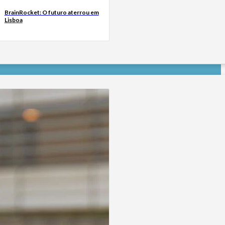
BrainRocket: O futuro aterrou em
Lisboa