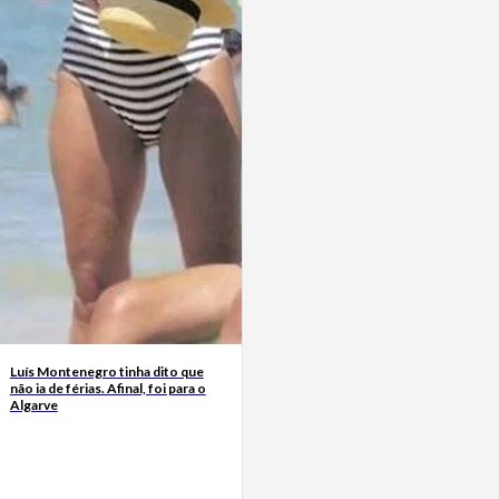
Luís Montenegro tinha dito que
não ia de férias. Afinal, foi para o
Algarve