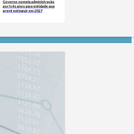
Governo nomeia administração
por três anos para entidade que
prevê extinguir em 2027