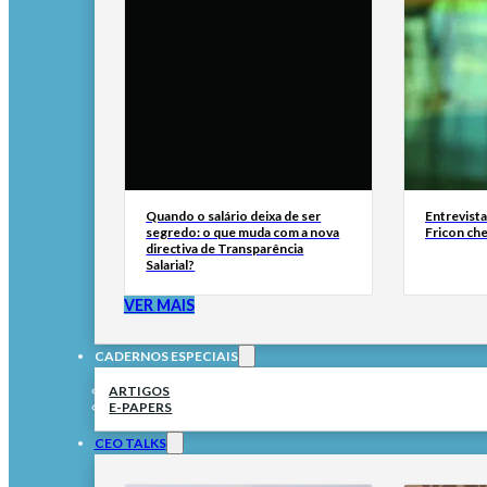
Quando o salário deixa de ser
Entrevist
segredo: o que muda com a nova
Fricon ch
directiva de Transparência
Salarial?
VER MAIS
CADERNOS ESPECIAIS
ARTIGOS
E-PAPERS
CEO TALKS