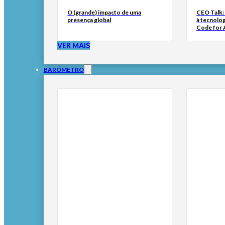
O (grande) impacto de uma
CEO Talk:
presença global
à tecnolog
Code for A
VER MAIS
BARÓMETRO