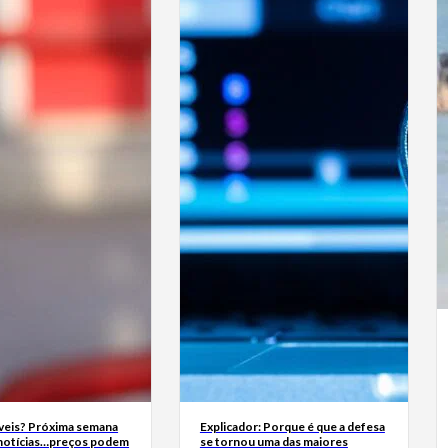
eis? Próxima semana
Explicador: Porque é que a defesa
 notícias…preços podem
se tornou uma das maiores