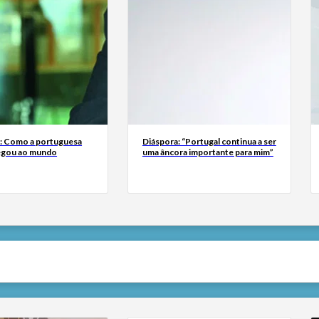
a: Como a portuguesa
Diáspora: “Portugal continua a ser
egou ao mundo
uma âncora importante para mim”