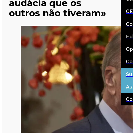
audácia que os
outros não tiveram»
CE
Co
Ed
Op
Co
Su
As
Co