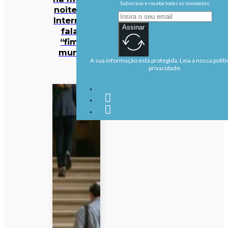
Subscreva e receba todas as novidades.
noite… e a
Internet já
Assinar
fala no
“fim do
mundo”
A sua informação está protegida. Leia a nossa políti
privacidade.