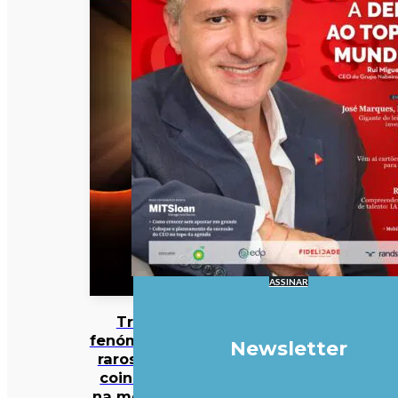
ASSINAR
Três
fenómenos
Newsletter
raros vão
coincidir
na mesma