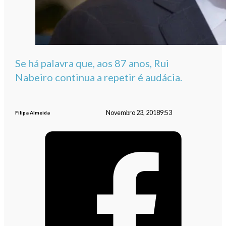
Se há palavra que, aos 87 anos, Rui
Nabeiro continua a repetir é audácia.
Novembro 23, 2018
9:53
Filipa Almeida