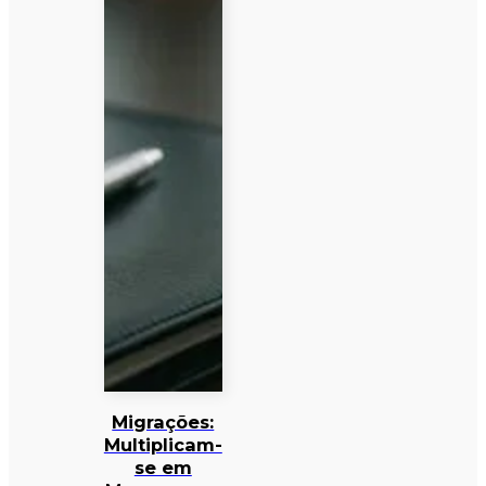
Migrações:
Multiplicam-
se em