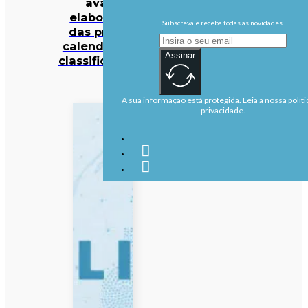
avalie
elaboração
Subscreva e receba todas as novidades.
das provas,
calendários e
Assinar
classificadores
A sua informação está protegida. Leia a nossa políti
privacidade.