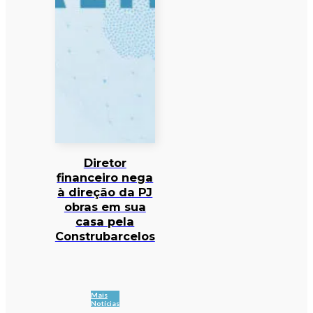
Diretor
financeiro nega
à direção da PJ
obras em sua
casa pela
Construbarcelos
Mais
Notícias