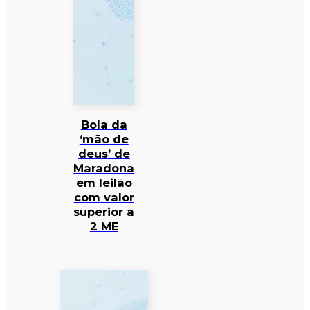
Bola da
‘mão de
deus’ de
Maradona
em leilão
com valor
superior a
2 ME