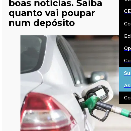
boas notícias. Saiba
quanto vai poupar
CE
num depósito
Co
Ed
Op
Co
Su
As
Co