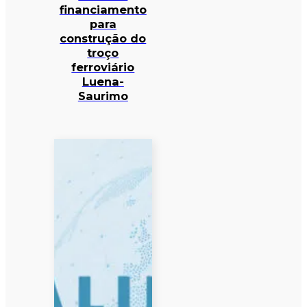
financiamento
para
construção do
troço
ferroviário
Luena-
Saurimo