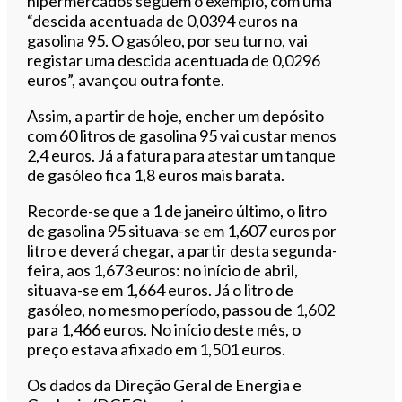
hipermercados seguem o exemplo, com uma
“descida acentuada de 0,0394 euros na
gasolina 95. O gasóleo, por seu turno, vai
registar uma descida acentuada de 0,0296
euros”, avançou outra fonte.
Assim, a partir de hoje, encher um depósito
com 60 litros de gasolina 95 vai custar menos
2,4 euros. Já a fatura para atestar um tanque
de gasóleo fica 1,8 euros mais barata.
Recorde-se que a 1 de janeiro último, o litro
de gasolina 95 situava-se em 1,607 euros por
litro e deverá chegar, a partir desta segunda-
feira, aos 1,673 euros: no início de abril,
situava-se em 1,664 euros. Já o litro de
gasóleo, no mesmo período, passou de 1,602
para 1,466 euros. No início deste mês, o
preço estava afixado em 1,501 euros.
Os dados da Direção Geral de Energia e