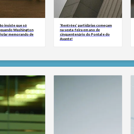
ão insiste que só
‘Rentrées’ partidárias começam
 quando Washington
na sexta-feira em ano de
 violar memorando de
cinquentenário do Pontal e do
Avante!