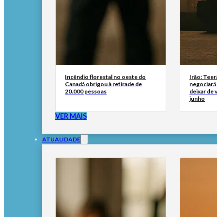
Incêndio florestal no oeste do
Irão: Teer
Canadá obrigou à retirade de
negociará
20.000 pessoas
deixar de
junho
VER MAIS
ATUALIDADE