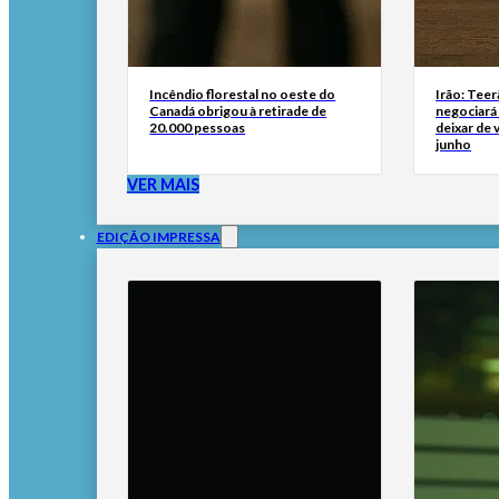
Incêndio florestal no oeste do
Irão: Teer
Canadá obrigou à retirade de
negociará
20.000 pessoas
deixar de
junho
VER MAIS
EDIÇÃO IMPRESSA