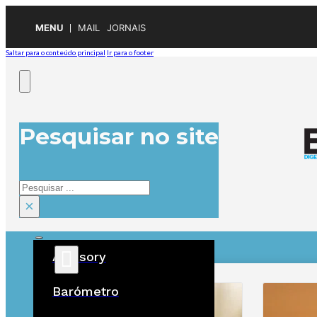
MENU
MAIL
JORNAIS
Saltar para o conteúdo principal
Ir para o footer
Pesquisar no site
Pesquisar
×
Advisory
ÚLTIMAS
Barómetro