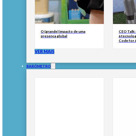
O (grande) impacto de uma
CEO Talk:
presença global
à tecnolog
Code for A
VER MAIS
BARÓMETRO