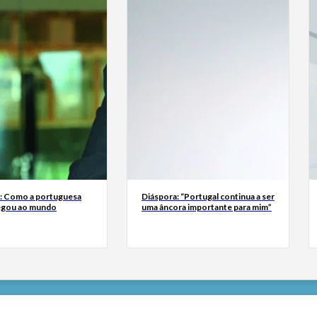
a: Como a portuguesa
Diáspora: “Portugal continua a ser
egou ao mundo
uma âncora importante para mim”