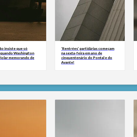
ão insiste que só
‘Rentrées’ partidárias começam
 quando Washington
na sexta-feira em ano de
 violar memorando de
cinquentenário do Pontal e do
Avante!