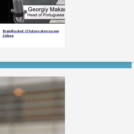
BrainRocket: O futuro aterrou em
Lisboa