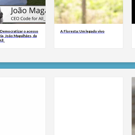
 Democratizar o acesso
A Floresta: Um legado vivo
ia, João Magalhães, da
ll_