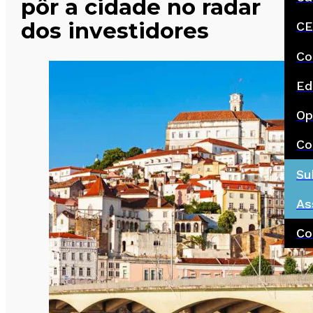
pôr a cidade no radar
dos investidores
CE
Co
Ed
Op
Co
Su
As
Co