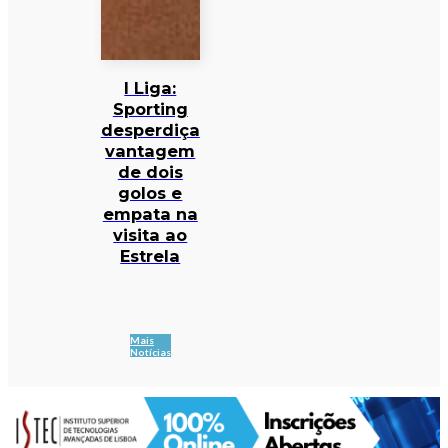
I Liga:
Sporting
desperdiça
vantagem
de dois
golos e
empata na
visita ao
Estrela
Mais
Notícias