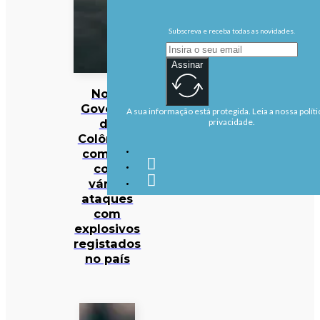
Subscreva e receba todas as novidades.
Assinar
Novo
Governo
A sua informação está protegida. Leia a nossa políti
da
privacidade.
Colômbia
começa
com
vários
ataques
com
explosivos
registados
no país