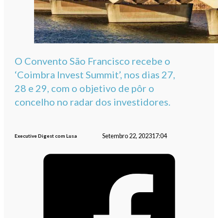
O Convento São Francisco recebe o
‘Coimbra Invest Summit’, nos dias 27,
28 e 29, com o objetivo de pôr o
concelho no radar dos investidores.
Setembro 22, 2023
17:04
Executive Digest com Lusa